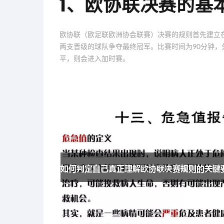
1、欧协联决赛的基
欧协联（欧足联欧洲协会联赛）决赛的规则首先建立
两支晋级的球队争夺最终冠军。比赛时间为90分钟，
平，则会进入加时赛。