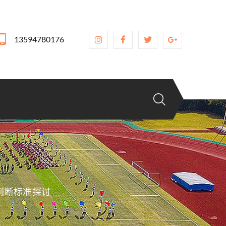
13594780176
判断标准探讨