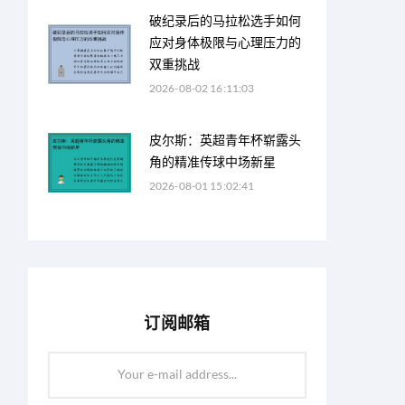
破纪录后的马拉松选手如何
应对身体极限与心理压力的
双重挑战
2026-08-02 16:11:03
皮尔斯：英超青年杯崭露头
角的精准传球中场新星
2026-08-01 15:02:41
订阅邮箱
Your e-mail address...