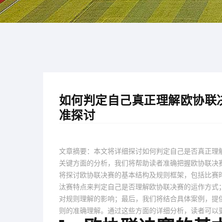
如何判定自己真正理解欧协联
准探讨
文章摘要：本文将详细探讨如何判定自己是否真正理
关键方面的分析，我们将帮助读者准确把握欧协联决
将探讨欧协联决赛的基本结构及规则框架，包括比赛
汰赛特点来判定自己是否理解欧协联决赛的运作方式
对规则理解的影响；最后，我们将结合具体案例，提
则的准确理解。通过这些方面的详细分析，读者可以