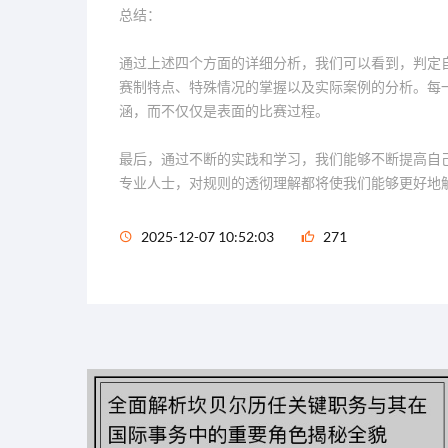
总结：
通过上述四个方面的详细分析，我们可以看到，判定
赛制特点、特殊情况的掌握以及实际案例的分析。每
涵，而不仅仅是表面的比赛过程。
最后，通过不断的实践和学习，我们能够不断提高自
专业人士，对规则的透彻理解都将使我们能够更好地
2025-12-07 10:52:03
271