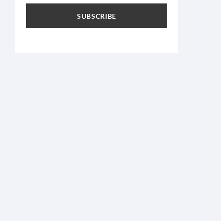
SUBSCRIBE