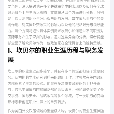
本文将全面解析坎贝尔（Campbell）在国际事务中所扮演的重
要角色，深入探讨他在多个关键职务中的表现以及如何在全球
政治舞台上产生深远影响。文章将从四个方面进行分析，分别
是：坎贝尔的职业生涯历程与职务发展、其在国际事务中的关
键作用、对美国外交政策的影响力以及他的战略眼光与领导能
力。每个方面将通过具体实例阐述坎贝尔如何通过不同职务对
国际事务产生了深刻的影响。通过这些角度的分析，读者将能
够全面了解坎贝尔作为一位政治家在全球舞台上的独特贡献。
1、坎贝尔的职业生涯历程与职务发
展
坎贝尔的职业生涯起步较早，并且在多个领域都担任了重要职
务。从初期的学术研究到后来的政府工作，坎贝尔在美国政府
内部积累了丰富的经验。他曾在多次重要政府职务上担任职
务，包括美国国务院和国防部的高级职员。他的职务涵盖了外
交事务、国际安全、战略政策等多个领域，每一次职务的变动
都标志着他在职业生涯上的重要转折。
作为美国外交政策领域的重量级人物，坎贝尔的职业生涯伴随