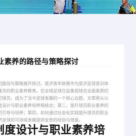
业素养的路径与策略探讨
的路径与策略展开探讨。斐济青年联赛作为斐济足球青训体
球员的职业素养教育。在全球足球日益重视球员全面素质的
的球员，成为了当今足球发展的一个核心议题。文章将从以
度设计与职业素养培养相结合；第二，提升球员职业素养的
的引导与培养；第四，如何通过社会化实践提升球员的职业
济足球的可持续发展提供宝贵的经验与借鉴。
制度设计与职业素养培