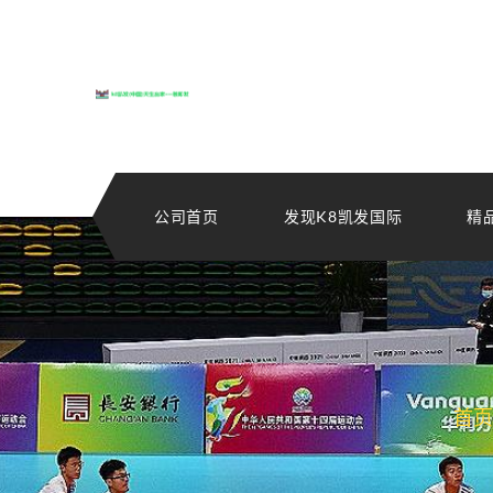
公司首页
发现K8凯发国际
精
首