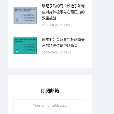
破纪录后的马拉松选手如何
应对身体极限与心理压力的
双重挑战
2026-08-02 16:11:03
皮尔斯：英超青年杯崭露头
角的精准传球中场新星
2026-08-01 15:02:41
订阅邮箱
Your e-mail address...