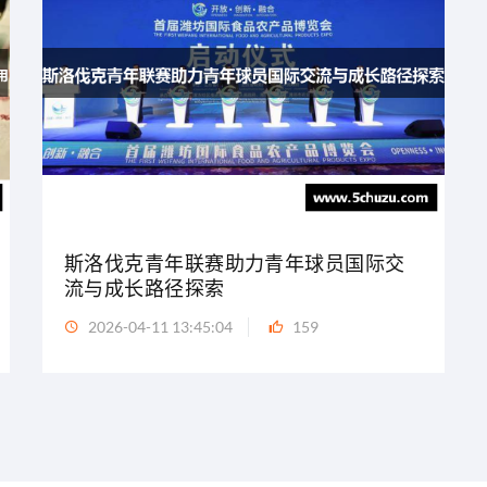
斯洛伐克青年联赛助力青年球员国际交
流与成长路径探索
2026-04-11 13:45:04
159