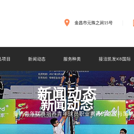
金昌市元殊之涧15号
品项目
新闻动态
服务种类
接洽凯发K8国际
新闻动态
页
斐济青年联赛培养青年球员职业素养的路径与策略