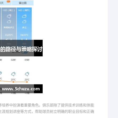
养培养中扮演着重要角色。俱乐部除了提供技术训练和体能
生涯规划讲座等方式，帮助球员树立明确的职业目标和正确