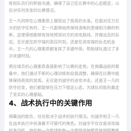
练和队员们的积极沟通，确保了自己在比赛中的心态稳定，以
应对任何突发的比赛情况。
王一凡同样在心理素质上展现出了极高的水准。在面对压力巨
大的防守任务时，王一凡能够始终保持清晰的思维和冷静的判
断，这使得他能够有效地预测对方的进攻路线，并做出及时反
应。无论是在防守端的高压时刻，还是在进攻端的反击机会
中，王一凡的心理素质都发挥了关键作用，帮助球队渡过了多
次关键时刻。
两位球员的心理素质直接影响了比赛的走势。在揭幕战前的筹
备中，他们通过不断的心理训练和自我调整，确保在比赛中能
够保持高效的发挥。无论是刘诚宇的进攻冲击，还是王一凡的
防守应变，他们都能够在压力下稳定心态，为球队的胜利奠定
了坚实的心理基础。
4、战术执行中的关键作用
揭幕战的胜负，往往取决于战术的执行情况。刘诚宇和王一凡
在战术执行中扮演着不可替代的角色。刘诚宇不仅仅是进攻端
的发动机，他的每一次传球和每一次带球突破都严格按照教练