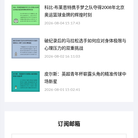
科比·布莱恩特携手梦之队夺得2008年北京
奥运篮球金牌的辉煌时刻
2026-08-04 15:17:43
破纪录后的马拉松选手如何应对身体极限与
心理压力的双重挑战
2026-08-02 16:11:03
皮尔斯：英超青年杯崭露头角的精准传球中
场新星
2026-08-01 15:02:41
订阅邮箱