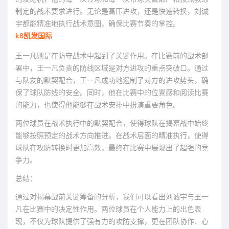
制定的战术要求进行。无论是高压进攻，还是快速转换，刘诚
宇都能精准地执行战术意图，确保比赛节奏的掌控。
k8凯发国际
王一凡则是在防守战术中起到了关键作用。在比赛前的战术部
署中，王一凡负责的防线区域是对方进攻的重点突破口。通过
与队友的默契配合，王一凡成功地遏制了对方的进攻势头，确
保了球队防线的安全。同时，他在比赛中的位置感和阅读比赛
的能力，也使得他能够在战术安排中扮演重要角色。
两位球员在战术执行中的默契配合，使得球队在揭幕战中始终
能够按照预定的战术方向推进。在战术层面的精准执行，使得
球队在攻防转换时更加高效，最终在比赛中展现出了超强的竞
争力。
总结：
通过对揭幕战前关键筹备的分析，我们可以看出刘诚宇与王一
凡在比赛中的决定性作用。两位球员在个人能力上的出色表
现，不仅为球队提供了强有力的攻防支撑，更在团队协作、心