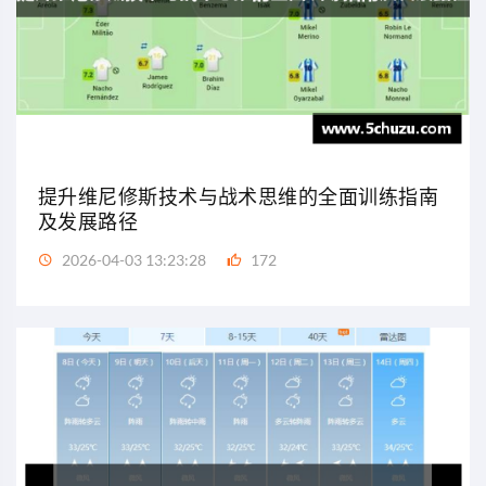
提升维尼修斯技术与战术思维的全面训练指南
及发展路径
2026-04-03 13:23:28
172