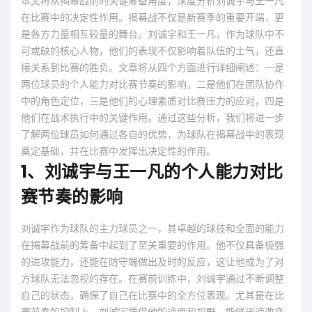
本文将从揭幕战前的关键筹备角度，深度分析刘诚宇与王一凡
在比赛中的决定性作用。揭幕战不仅是新赛季的重要开端，更
是各方力量相互较量的舞台。刘诚宇和王一凡，作为球队中不
可或缺的核心人物，他们的表现不仅影响着队伍的士气，还直
接关系到比赛的胜负。文章将从四个方面进行详细阐述：一是
两位球员的个人能力对比赛节奏的影响，二是他们在团队协作
中的角色定位，三是他们的心理素质对比赛压力的应对，四是
他们在战术执行中的关键作用。通过这些分析，我们将进一步
了解两位球员如何通过各自的优势，为球队在揭幕战中的表现
奠定基础，并在比赛中发挥出决定性的作用。
1、刘诚宇与王一凡的个人能力对比
赛节奏的影响
刘诚宇作为球队的主力球员之一，其卓越的球技和全面的能力
在揭幕战前的筹备中起到了至关重要的作用。他不仅具备极强
的进攻能力，还能在防守端做出及时的反应，这让他成为了对
方球队无法忽视的存在。在赛前训练中，刘诚宇通过不断调整
自己的状态，确保了自己在比赛中的全方位表现。尤其是在比
赛节奏的控制上，刘诚宇凭借他的速度和视野，能够迅速改变