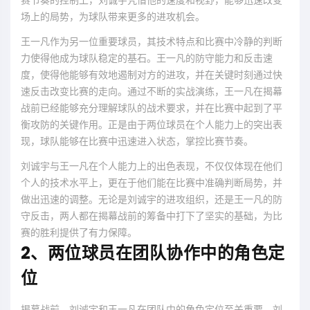
场上的局势，为球队带来更多的进攻机会。
王一凡作为另一位重要球员，其技术特点和比赛中冷静的判断
力使得他成为球队稳定的基石。王一凡的防守能力和反击速
度，使得他能够有效地遏制对方的进攻，并在关键时刻通过快
速反击改变比赛的走向。通过不断的实战演练，王一凡在揭幕
战前已经能够充分理解球队的战术要求，并在比赛中起到了平
衡攻防的关键作用。正是由于两位球员在个人能力上的突出表
现，球队能够在比赛中迅速进入状态，掌控比赛节奏。
刘诚宇与王一凡在个人能力上的出色表现，不仅仅体现在他们
个人的技术水平上，更在于他们能在比赛中准确判断局势，并
做出迅速的调整。无论是刘诚宇的进攻组织，还是王一凡的防
守反击，两人都在揭幕战前的筹备中打下了坚实的基础，为比
赛的胜利提供了有力保障。
2、两位球员在团队协作中的角色定
位
揭幕战前，刘诚宇和王一凡在团队中的角色定位至关重要。刘