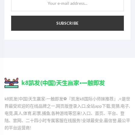
Your e-mail address...
SUBSCRIBE
k8凯发(中国)天生赢家·一触即发⚽️『凯发k8国际小师妹推荐』,⭐️是世
界最受欢迎的在线品牌之一,网页版登录入口,全站app下载,竞猜,电子,
电竞,真人,体育,彩票,捕鱼,各种游戏等您来!入口、首页、平台、登
陆、官网、二十四小时专属客服在线服务!全球最安全,最信誉,最公平
的平台运营商!