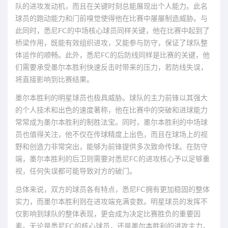
队的进攻发动机，而且在关键时刻总能展现出个人能力。此名
球员的跑动能力和门前嗅觉使得他在比赛中屡屡制造威胁。与
此同时，悉尼FC的中场核心球员同样关键，他在比赛中起到了
桥梁作用，既能有效组织进攻，又能参与防守，保证了球队整
体运作的顺畅。此外，悉尼FC的后防线同样是比赛的关键，他
们需要承受墨尔本胜利快速反击时带来的压力，若防线失误，
将直接影响到比赛结果。
墨尔本胜利的明星球员也极具威胁。球队的主力前锋以其强大
的个人技术和出色的速度著称，他在比赛中的突破和进球能力
常常成为墨尔本胜利的制胜法宝。同时，墨尔本胜利的中场球
员也值得关注，他不仅在传球精度上出色，而且在球场上的视
野和创造力非常突出，能够为前锋提供多次致命传球。在防守
端，墨尔本胜利的后卫则需要对悉尼FC的进攻核心予以足够重
视，任何失误都可能导致对方的破门。
总体来说，双方的球员各有特点，悉尼FC拥有更加稳固的整体
实力，而墨尔本胜利则在进攻端充满变数。明星球员的发挥不
仅影响到球队的整体表现，更会成为决定比赛胜负的重要因
素。无论是悉尼FC的核心球员，还是墨尔本胜利的进攻主力，