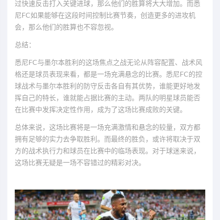
过快速反击打入关键进球，那么他们的胜算将大大增加。而悉
尼FC如果能够在这段时间控制比赛节奏，创造更多的进攻机
会，那么他们的胜算也不容忽视。
总结：
悉尼FC与墨尔本胜利的这场焦点之战无论从阵容配置、战术风
格还是球员表现来看，都是一场充满悬念的比赛。悉尼FC的控
球战术与墨尔本胜利的防守反击各自有其优势，谁能更好地发
挥自己的特长，谁就能占据比赛的主动。两队的明星球员能否
在比赛中发挥决定性作用，成为了这场比赛成败的关键。
总体来说，这场比赛将是一场充满激情和悬念的较量，双方都
拥有足够的实力去争取胜利。而最终的胜负，或许将取决于双
方的战术执行力和球员在比赛中的临场表现。对于球迷来说，
这场比赛无疑是一场不容错过的精彩对决。