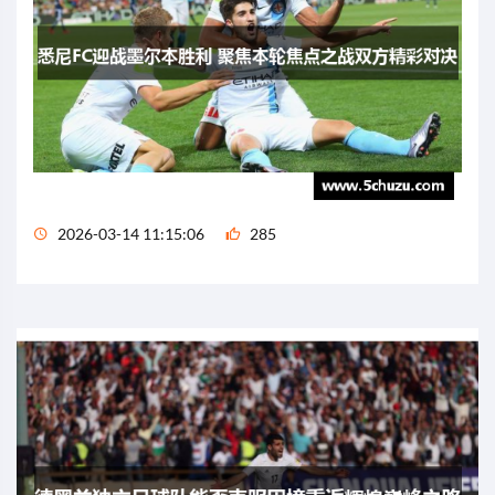
2026-03-14 11:15:06
285