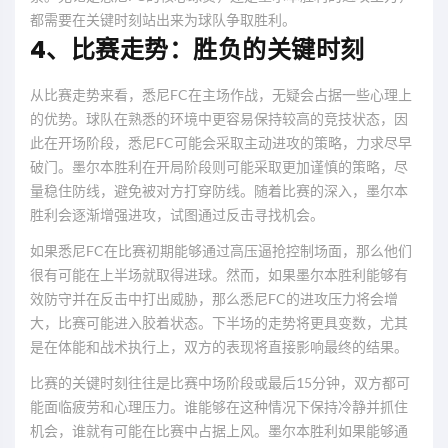
都需要在关键时刻站出来为球队争取胜利。
4、比赛走势：胜负的关键时刻
从比赛走势来看，悉尼FC在主场作战，无疑会占据一些心理上
的优势。球队在熟悉的环境中更容易保持较高的竞技状态，因
此在开场阶段，悉尼FC可能会采取主动进攻的策略，力求尽早
破门。墨尔本胜利在开局阶段则可能采取更加谨慎的策略，尽
量稳住防线，避免被对方打穿防线。随着比赛的深入，墨尔本
胜利会逐渐增强进攻，试图通过反击寻找机会。
如果悉尼FC在比赛初期能够通过高压逼抢控制场面，那么他们
很有可能在上半场就取得进球。然而，如果墨尔本胜利能够有
效防守并在反击中打出威胁，那么悉尼FC的进攻压力将会增
大，比赛可能进入胶着状态。下半场的走势将更具变数，尤其
是在体能和战术执行上，双方的表现将直接影响最终的结果。
比赛的关键时刻往往是比赛中场阶段或最后15分钟，双方都可
能面临疲劳和心理压力。谁能够在这种情况下保持冷静并抓住
机会，谁就有可能在比赛中占据上风。墨尔本胜利如果能够通