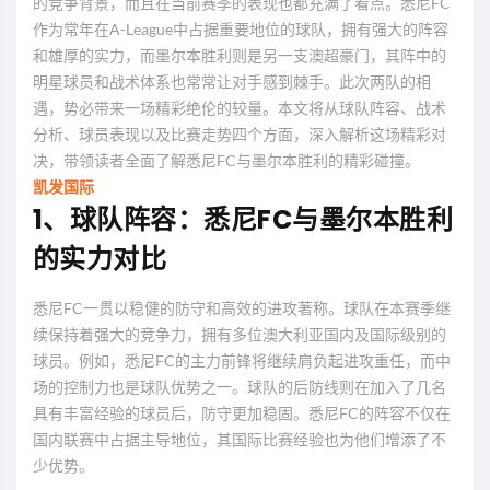
的竞争背景，而且在当前赛季的表现也都充满了看点。悉尼FC
作为常年在A-League中占据重要地位的球队，拥有强大的阵容
和雄厚的实力，而墨尔本胜利则是另一支澳超豪门，其阵中的
明星球员和战术体系也常常让对手感到棘手。此次两队的相
遇，势必带来一场精彩绝伦的较量。本文将从球队阵容、战术
分析、球员表现以及比赛走势四个方面，深入解析这场精彩对
决，带领读者全面了解悉尼FC与墨尔本胜利的精彩碰撞。
凯发国际
1、球队阵容：悉尼FC与墨尔本胜利
的实力对比
悉尼FC一贯以稳健的防守和高效的进攻著称。球队在本赛季继
续保持着强大的竞争力，拥有多位澳大利亚国内及国际级别的
球员。例如，悉尼FC的主力前锋将继续肩负起进攻重任，而中
场的控制力也是球队优势之一。球队的后防线则在加入了几名
具有丰富经验的球员后，防守更加稳固。悉尼FC的阵容不仅在
国内联赛中占据主导地位，其国际比赛经验也为他们增添了不
少优势。