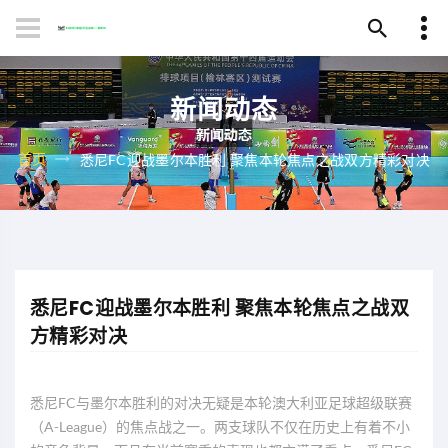
新闻动态
首页
悉尼FC迎战墨尔本胜利 聚焦本轮焦点之战双方精彩对决
悉尼FC迎战墨尔本胜利 聚焦本轮焦点之战双
方精彩对决
悉尼FC与墨尔本胜利的对决无疑是本轮澳大利亚足球超级联赛
（A-League）的焦点战之一。两支球队不仅在历史上有着不小