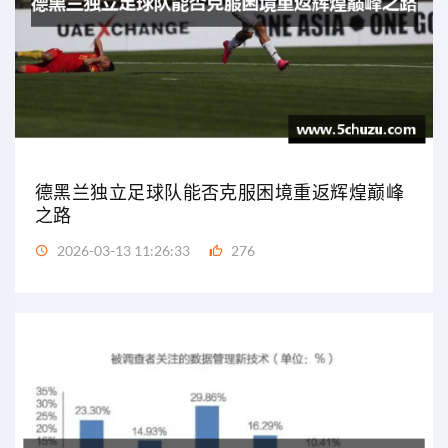
德黑兰独立足球队能否克服困境重返辉煌巅峰
之路
2026-03-13 11:26:33
276