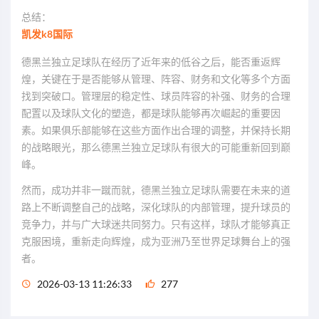
总结：
凯发k8国际
德黑兰独立足球队在经历了近年来的低谷之后，能否重返辉
煌，关键在于是否能够从管理、阵容、财务和文化等多个方面
找到突破口。管理层的稳定性、球员阵容的补强、财务的合理
配置以及球队文化的塑造，都是球队能够再次崛起的重要因
素。如果俱乐部能够在这些方面作出合理的调整，并保持长期
的战略眼光，那么德黑兰独立足球队有很大的可能重新回到巅
峰。
然而，成功并非一蹴而就，德黑兰独立足球队需要在未来的道
路上不断调整自己的战略，深化球队的内部管理，提升球员的
竞争力，并与广大球迷共同努力。只有这样，球队才能够真正
克服困境，重新走向辉煌，成为亚洲乃至世界足球舞台上的强
者。
2026-03-13 11:26:33
277