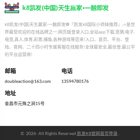
k8凯发(中国)天生赢家·一触即发⚽️『凯发k8国际小师妹推荐』,⭐️是世
界最受欢迎的在线品牌之一,网页版登录入口,全站app下载,竞猜,电子,
电竞,真人,体育,彩票,捕鱼,各种游戏等您来!入口、首页、平台、登
陆、官网、二十四小时专属客服在线服务!全球最安全,最信誉,最公平
的平台运营商!
邮箱
电话
doubleaction@163.com
13594780176
地址
金昌市元殊之涧15号
©
2026
- All Rights Reserved
凯发K8官网首页登录
.