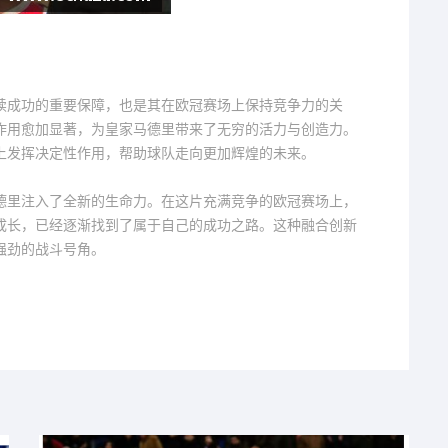
续成功的重要保障，也是其在欧冠赛场上保持竞争力的关
作用愈加显著，为皇家马德里带来了无穷的活力与创造力。
上发挥决定性作用，帮助球队走向更加辉煌的未来。
德里注入了全新的生命力。在这片充满竞争的欧冠赛场上，
成长，已经逐渐找到了属于自己的成功之路。这种融合创新
强劲的战斗号角。