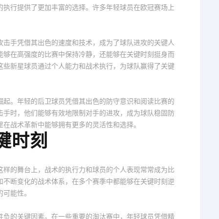
的执行提供了更加丰富的选择。许多年轻球员在欧冠赛场上
攻击手凭借其出色的速度和技术，成为了球队进攻的关键人
能够在高强度的比赛中保持冷静，还能够在关键时刻挺身而
这些新星球员通过个人能力和战术执行，为球队赢得了关键
崛起。年轻的后卫球员凭借其出色的防守意识和阅读比赛的
击手时，他们能够有效地限制对手的进攻，成为球队稳固防
里在战术革新中能够拥有更多的灵活性和选择。
键时刻
这样的舞台上，战术的执行力和球员的个人表现常常成为比
和不断变化的战术体系，在多个赛季中都能够在关键时刻逆
的可能性。
胜负的关键因素。在一些重要的淘汰赛中，年轻球员凭借精