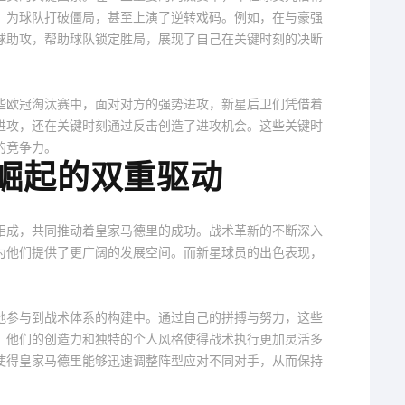
，为球队打破僵局，甚至上演了逆转戏码。例如，在与豪强
球助攻，帮助球队锁定胜局，展现了自己在关键时刻的决断
些欧冠淘汰赛中，面对对方的强势进攻，新星后卫们凭借着
进攻，还在关键时刻通过反击创造了进攻机会。这些关键时
的竞争力。
崛起的双重驱动
相成，共同推动着皇家马德里的成功。战术革新的不断深入
为他们提供了更广阔的发展空间。而新星球员的出色表现，
地参与到战术体系的构建中。通过自己的拼搏与努力，这些
。他们的创造力和独特的个人风格使得战术执行更加灵活多
使得皇家马德里能够迅速调整阵型应对不同对手，从而保持