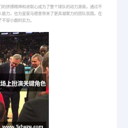
们的拼搏精神和进取心成为了整个球队的动力源泉。通过不
人能力，也为皇家马德里带来了更具凝聚力的团队氛围。在
了不容小觑的实力。