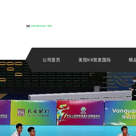
公司首页
发现K8凯发国际
精
首