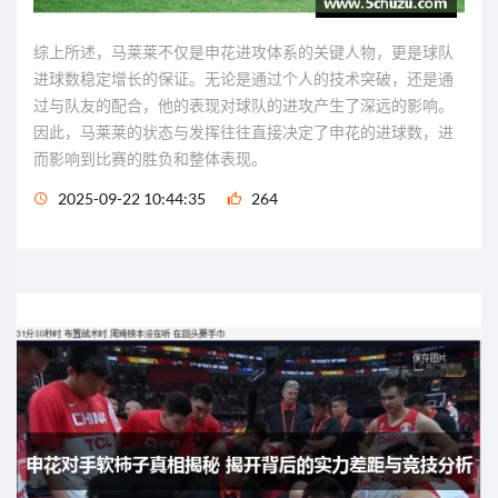
综上所述，马莱莱不仅是申花进攻体系的关键人物，更是球队
进球数稳定增长的保证。无论是通过个人的技术突破，还是通
过与队友的配合，他的表现对球队的进攻产生了深远的影响。
因此，马莱莱的状态与发挥往往直接决定了申花的进球数，进
而影响到比赛的胜负和整体表现。
2025-09-22 10:44:35
264