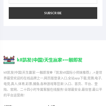
SUBSCRIBE
k8凯发(中国)天生赢家·一触即发⚽️『凯发k8国际小师妹推荐』,⭐️是世
界最受欢迎的在线品牌之一,网页版登录入口,全站app下载,竞猜,电子,
电竞,真人,体育,彩票,捕鱼,各种游戏等您来!入口、首页、平台、登
陆、官网、二十四小时专属客服在线服务!全球最安全,最信誉,最公平
的平台运营商!