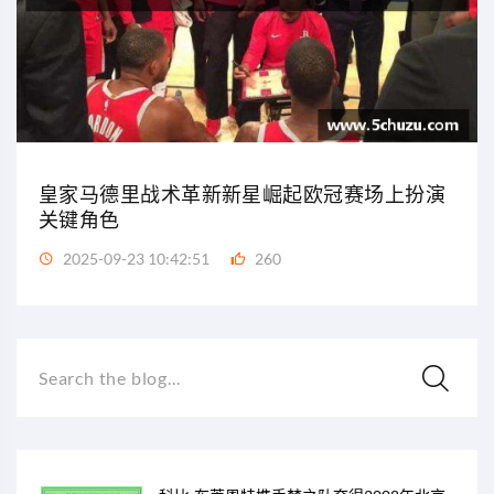
皇家马德里战术革新新星崛起欧冠赛场上扮演
关键角色
2025-09-23 10:42:51
260
Search the blog...