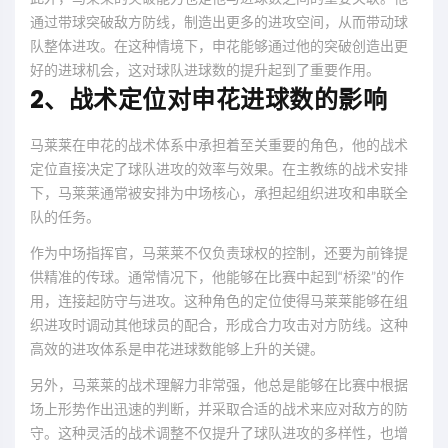
通过带球突破敌方防线，制造出更多的进攻空间，从而带动球
队整体进攻。在这种情境下，申花能够通过他的突破创造出更
好的进球机会，这对球队进球数的提升起到了重要作用。
2、战术定位对申花进球数的影响
马莱莱在申花的战术体系中承担着至关重要的角色，他的战术
定位直接决定了球队进攻的效率与效果。在主教练的战术安排
下，马莱莱通常被安排为中场核心，承担起组织进攻和串联全
队的任务。
作为中场指挥官，马莱莱不仅负责球权的控制，还要为前锋提
供精准的传球。通常情况下，他能够在比赛中起到“桥梁”的作
用，连接起防守与进攻。这种角色的定位使得马莱莱能够在组
织进攻时调动其他球员的配合，形成合力攻击对方防线。这种
高效的进攻体系是申花进球数能够上升的关键。
另外，马莱莱的战术理解力非常强，他总是能够在比赛中根据
场上形势作出迅速的判断，并采取合适的战术来应对敌方的防
守。这种灵活的战术调整不仅提升了球队进攻的多样性，也增