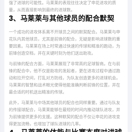
强了进球的可能性。马莱莱的表现往往决定了申花进攻的质
量，从而直接影响到最终的进球数。
3、马莱莱与其他球员的配合默契
一个成功的进攻体系离不开球员之间的默契配合。马莱莱与申
花队内其他球员，尤其是前锋的配合，无疑是影响进球数的重
要因素。马莱莱在场上时常通过快速的传球和精准的跑动，为
前锋创造空档，并在关键时刻为他们送出助攻。
与前锋的配合方面，马莱莱展现了非常高的足球智商。在与前
锋的配合中，他不仅是助攻的发起者，更在进攻过程中通过跑
动和拉开空间，打乱对方防线，为队友创造更多的进球机会。
马莱莱的智慧和战术眼光使得他能准确判断前锋的位置，并在
最合适的时机送出精准的传球。
此外，马莱莱与中场其他球员的配合也同样重要。通过与队友
的传接球配合，马莱莱能够在最短的时间内推动球队进攻，并
为前锋提供更多的支援。这种默契的配合不仅让申花的进攻变
得更加流畅，也增加了球队进球的几率。