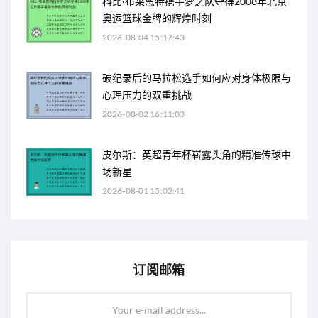
科比·布莱恩特携手梦之队夺得2008年北京
奥运篮球金牌的辉煌时刻
2026-08-04 15:17:43
破纪录后的马拉松选手如何应对身体极限与
心理压力的双重挑战
2026-08-02 16:11:03
皮尔斯：英超青年杯崭露头角的精准传球中
场新星
2026-08-01 15:02:41
订阅邮箱
Your e-mail address...