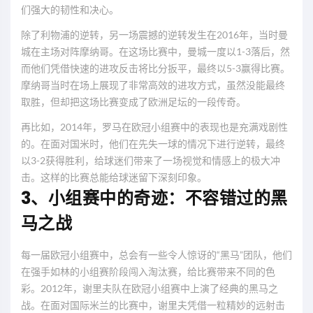
们强大的韧性和决心。
除了利物浦的逆转，另一场震撼的逆转发生在2016年，当时曼
城在主场对阵摩纳哥。在这场比赛中，曼城一度以1-3落后，然
而他们凭借快速的进攻反击将比分扳平，最终以5-3赢得比赛。
摩纳哥当时在场上展现了非常高效的进攻方式，虽然没能最终
取胜，但却把这场比赛变成了欧洲足坛的一段传奇。
再比如，2014年，罗马在欧冠小组赛中的表现也是充满戏剧性
的。在面对国米时，他们在先失一球的情况下进行逆转，最终
以3-2获得胜利，给球迷们带来了一场视觉和情感上的极大冲
击。这样的比赛总能给球迷留下深刻印象。
3、小组赛中的奇迹：不容错过的黑
马之战
每一届欧冠小组赛中，总会有一些令人惊讶的“黑马”团队，他们
在强手如林的小组赛阶段闯入淘汰赛，给比赛带来不同的色
彩。2012年，谢里夫队在欧冠小组赛中上演了经典的黑马之
战。在面对国际米兰的比赛中，谢里夫凭借一粒精妙的远射击