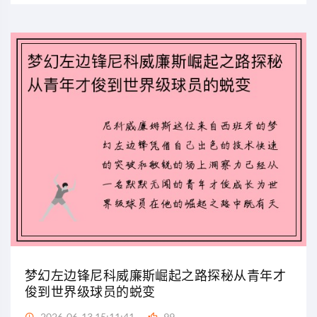
梦幻左边锋尼科威廉斯崛起之路探秘从青年才
俊到世界级球员的蜕变
2026-06-13 15:11:41
99