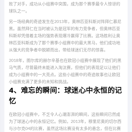
败了对手，成功从小组赛中突围，成为那个赛季最令人惊讶的
球队之一。
另一场经典的奇迹发生在2013年，奥林匹亚科斯对阵拜仁慕尼
黑。虽然拜仁在当时被认为是冠军的有力竞争者，但奥林匹亚
科斯却凭借着主场的强势表现爆冷赢得了比赛。这场胜利让奥
林匹亚科斯成为了那个赛季小组赛中的最大黑马，他们成功地
从强大的竞争者中脱颖而出，带给球迷们无尽的惊喜。
2018年，图尔库的赫尔辛基也在欧冠小组赛中展现了他们的黑
马气质，尽管最终未能进入淘汰赛，但他们的表现足以让他们
成为小组赛中的一大亮点。这些小组赛中的奇迹故事也让欧冠
小组赛充满了更多的未知和挑战。
4、难忘的瞬间：球迷心中永恒的记
忆
在欧冠小组赛中，不乏令人心潮澎湃的瞬间，这些瞬间已然成
为了球迷心中的永恒记忆。例如，2013年，穆里尼奥的切尔西
与沙尔克04的比赛，虽然这场比赛没有太多的悬念，但在比赛