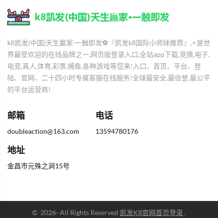
k8凯发(中国)天生赢家·一触即发⚽️『凯发k8国际小师妹推荐』,⭐️是世
界最受欢迎的在线品牌之一,网页版登录入口,全站app下载,竞猜,电子,
电竞,真人,体育,彩票,捕鱼,各种游戏等您来!入口、首页、平台、登
陆、官网、二十四小时专属客服在线服务!全球最安全,最信誉,最公平
的平台运营商!
邮箱
电话
doubleaction@163.com
13594780176
地址
金昌市元殊之涧15号
©
2026
- All Rights Reserved
凯发K8官网首页登录
.