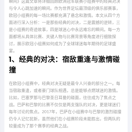
瞬间》这篇文章将详细回顾欧洲冠军联赛小组赛中的经典对决
与令人心跳加速的瞬间。作为世界足坛最顶级的俱乐部赛事，
欧冠小组赛的每一场比赛都充满了悬念和激情。本文从四个方
面进行深入分析：一是那些经典的对决，二是震撼的逆转，三
是小组赛的奇迹故事，四是球迷心中永远难忘的瞬间。每一方
面都将从具体比赛、关键人物与比赛背景等角度进行细致探
讨，展示欧冠小组赛如何成为了全球球迷每年期待的足球盛
宴。
1、经典的对决：宿敌重逢与激情碰
撞
在欧冠小组赛中，经典对决无疑是最令人兴奋的部分之一。每
当宿敌重逢，或者豪门球队相遇，总是能够点燃球迷的激情。
比如，巴塞罗那与巴黎圣日耳曼的碰面，往往成为了焦点之
战。巴萨和巴黎的比赛不仅仅是两支强队的对决，更是球迷们
每年讨论的焦点。2017年，巴萨在小组赛中与巴黎的激烈碰撞
仍令人记忆犹新，虽然他们在小组赛阶段未能胜出，但两队的
较量成为了那个赛季的经典之战。