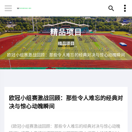
精品项目
首页
欧冠小组赛激战回顾：那些令人难忘的经典对决与惊心动魄瞬间
欧冠小组赛激战回顾：那些令人难忘的经典对
决与惊心动魄瞬间
《欧冠小组赛激战回顾：那些令人难忘的经典对决与惊心动魄