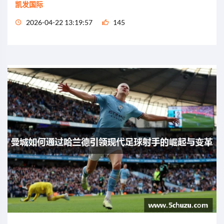
凯发国际
2026-04-22 13:19:57
145