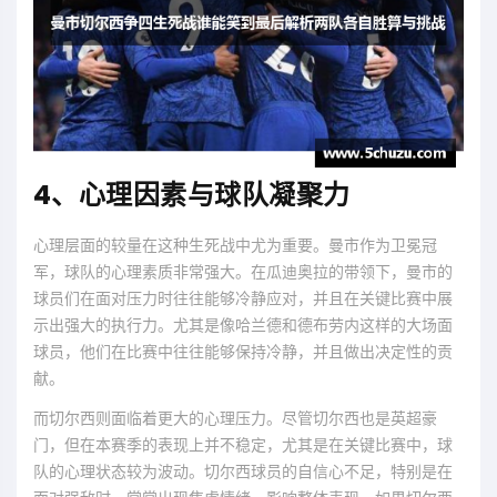
4、心理因素与球队凝聚力
心理层面的较量在这种生死战中尤为重要。曼市作为卫冕冠
军，球队的心理素质非常强大。在瓜迪奥拉的带领下，曼市的
球员们在面对压力时往往能够冷静应对，并且在关键比赛中展
示出强大的执行力。尤其是像哈兰德和德布劳内这样的大场面
球员，他们在比赛中往往能够保持冷静，并且做出决定性的贡
献。
而切尔西则面临着更大的心理压力。尽管切尔西也是英超豪
门，但在本赛季的表现上并不稳定，尤其是在关键比赛中，球
队的心理状态较为波动。切尔西球员的自信心不足，特别是在