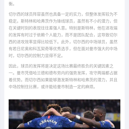
衡。
切尔西的球员阵容虽然也具备一定的实力，但整体发挥较为不
稳定。斯特林和哈弗茨作为锋线球员，虽然有不小的潜力，但
在关键时刻的表现往往差强人意。特别是斯特林，他在进攻端
的发挥有时过于依赖个人能力，而不是团队配合，这导致切尔
西的进攻效率显得比较低下。此外，切尔西的中场球员，虽然
有若日尼奥和科瓦契奇等优秀选手，但在面对曼市强大的中场
时，切尔西的控制力显得不足。
因此，球员的发挥将是决定这场比赛最终胜负的关键因素之
一。曼市凭借哈兰德和德布劳内的强势发挥，攻守两端都占据
着优势。而切尔西如果能够激发斯特林和哈弗茨的潜力，并且
中场控制住比赛，或许能给曼市制造一定的麻烦。