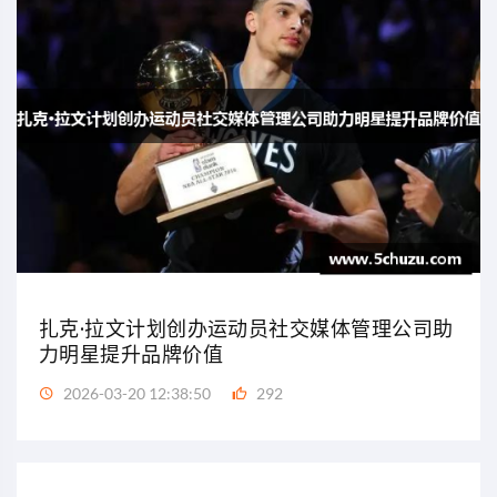
扎克·拉文计划创办运动员社交媒体管理公司助
力明星提升品牌价值
2026-03-20 12:38:50
292