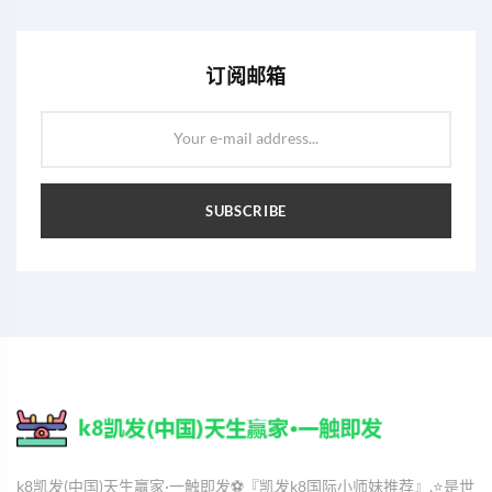
订阅邮箱
Your e-mail address...
SUBSCRIBE
k8凯发(中国)天生赢家·一触即发⚽️『凯发k8国际小师妹推荐』,⭐️是世