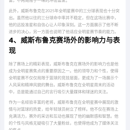
富，不再局限于一味的冲击篮筐。
此外，威斯布鲁克在2025年全明星赛中的三分球表现也十分突
出。虽然他以往的三分球命中率并不稳定，但在这场比赛中，
他的远投准星和自信心让人印象深刻。这一方面展示了他不断
进步的决心，另一方面也说明了他适应全明星赛节奏的能力。
4、威斯布鲁克赛场外的影响力与表
现
除了赛场上的精彩表现，威斯布鲁克在赛场外的影响力也是他
成为全明星赛焦点的重要原因之一。他的领导力和个性，使得
全明星赛不仅仅局限于篮球的竞技层面，更成为了一场展示个
人风采和精神风貌的舞台。威斯布鲁克在全明星周末的活动
中，总是能通过自己的言行吸引大量媒体和球迷的关注。
作为一名经验丰富的老将，威斯布鲁克在全明星赛中展现的激
情与对篮球的热爱，给年轻球员树立了榜样。他不仅在赛场上
充满活力，赛外的采访和互动也展现了他的幽默感和智慧。他
的个性与风格无疑吸引了大量粉丝，也使得他成为了媒体关注
的焦点。