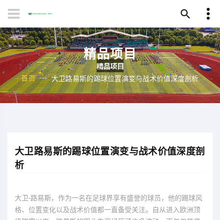
精品项目
首页
大卫路易斯的踢球位置演变与战术价值深度剖析
大卫路易斯的踢球位置演变与战术价值深度剖
析
大卫·路易斯，作为一名在足球界享有盛誉的球员，他的踢球风
格、位置变化以及战术价值都一直备受关注。自从进入欧洲顶