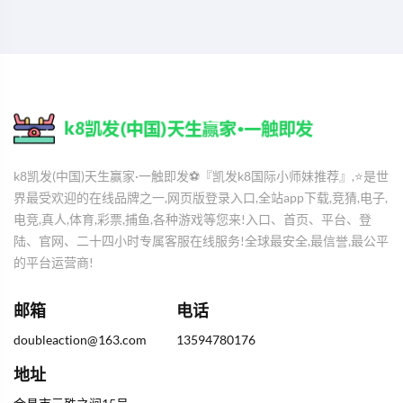
k8凯发(中国)天生赢家·一触即发⚽️『凯发k8国际小师妹推荐』,⭐️是世
界最受欢迎的在线品牌之一,网页版登录入口,全站app下载,竞猜,电子,
电竞,真人,体育,彩票,捕鱼,各种游戏等您来!入口、首页、平台、登
陆、官网、二十四小时专属客服在线服务!全球最安全,最信誉,最公平
的平台运营商!
邮箱
电话
doubleaction@163.com
13594780176
地址