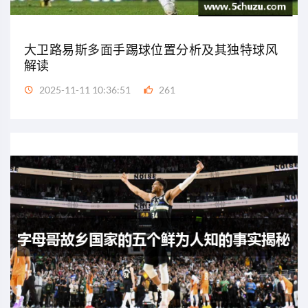
大卫路易斯多面手踢球位置分析及其独特球风
解读
2025-11-11 10:36:51
261