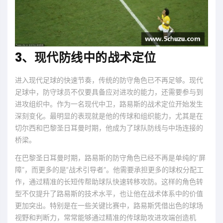
3、现代防线中的战术定位
进入现代足球的快速节奏，传统的防守角色已不再足够。现代
足球中，防守球员不仅要具备应对进攻的能力，还需要参与到
进攻组织中。作为一名现代中卫，路易斯的战术定位开始发生
深刻变化。最明显的表现就是他的传球和组织能力，尤其是在
切尔西和巴黎圣日耳曼时期，他成为了球队防线与中场连接的
桥梁。
在巴黎圣日耳曼时期，路易斯的防守角色已经不再是单纯的“屏
障”，而更多的是“战术引导者”。他需要承担更多的球权分配工
作，通过精准的长短传帮助球队快速转移攻防。这样的角色转
型不仅提升了路易斯的技术水平，也让他在战术体系中的价值
更加突出。特别是在一些关键比赛中，路易斯凭借出色的球场
视野和判断力，常常能够通过精准的传球助攻进攻端创造机