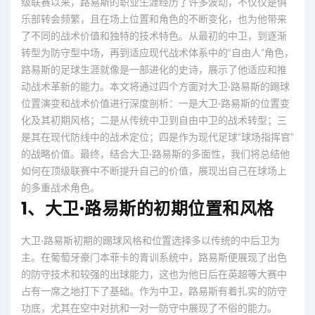
级联赛以来，路易斯的职业生涯经历了许多波动，不仅仅是俱
乐部转会频繁，且在场上位置和角色的不断变化，也为他带来
了不同的战术价值和独特的技术特色。从最初的中卫，到逐渐
转型为防守型中场，再到适应现代战术体系中的“自由人”角色，
路易斯的足球生涯就像是一部进化的史诗，展示了他适应和推
动战术革新的能力。本文将通过四个方面对大卫·路易斯的踢球
位置演变和战术价值进行深度剖析：一是大卫·路易斯的位置变
化及其初期风格；二是从传统中卫到自由中卫的战术转型；三
是其在现代防线中的战术定位；四是作为现代足球“球场指挥官”
的战略价值。最终，结合大卫·路易斯的多面性，我们将总结他
如何在顶级联赛中不断提升自己的价值，展现出自己在球场上
的多重战术角色。
1、大卫·路易斯的初期位置和风格
大卫·路易斯初期的踢球风格和位置选择多以传统的中后卫为
主。在葡萄牙豪门本菲卡的青训系统中，路易斯便展现了出色
的防守技术和较强的出球能力，这也为他日后在英超等大赛中
占有一席之地打下了基础。作为中卫，路易斯有着扎实的防守
功底，尤其在空中对抗和一对一防守中展现了不俗的能力。