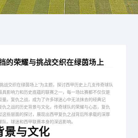
可挡的荣耀与挑战交织在绿茵场上
挑战交织在绿茵场上”为主题，探讨西甲历史上几支传奇球队
最具影响力和历史底蕴的联赛之一，每一场比赛都不仅仅是
较量。复仇之战，成为了许多球迷心中无法抹去的经典记
复仇之战的历史背景与文化，传奇球队的荣耀与心态，复仇
过这些层面的探讨，展现出西甲复仇之战背后所承载的深厚
球队、球迷和西甲联赛本身的深远影响。
背景与文化