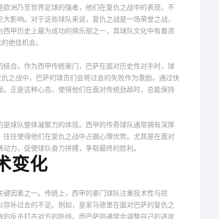
是欧洲乃至世界足球的强者，他们在复仇之战中的表现，不
巨大影响。对于这些球队来说，复仇之战是一场荣誉之战，
为西甲历史上最为成功的俱乐部之一，其球队文化中有着浓
己的绝佳机会。
的结合。作为西甲传统豪门，巴萨在面对历史性对手时，球
复仇之战中，巴萨的球员们会将过去的失败作为激励，通过快
面。正是这种心态，使得他们在面对传统劲敌时，总能保持
的是球队整体凝聚力的体现。西甲的传奇球队通常拥有深厚
，往往使得他们在复仇之战中占据心理优势。尤其是在面对
赛动力，促使球队奋力拼搏，争取最终的胜利。
术变化
关键因素之一。传统上，西甲的豪门球队注重技术性与控
以弥补过去的不足。例如，皇家马德里在面对巴萨的复仇之
效的反击打击对方的防线。而巴萨则通常会调整自己的进攻