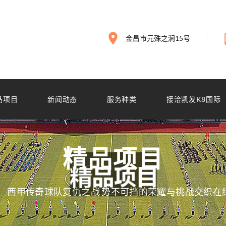
金昌市元殊之涧15号
品项目
新闻动态
服务种类
接洽凯发K8国际
精品项目
西甲传奇球队复仇之战 势不可挡的荣耀与挑战交织在