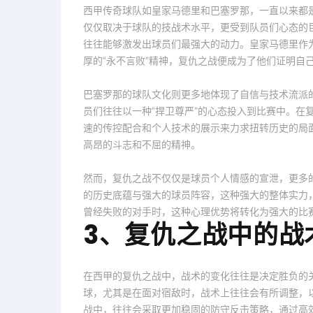
西甲传奇球队如皇家马德里和巴塞罗那，一直以来都
仅仅取决于球队的技战术水平，更受到队员们心态的
往往能够激发出球员们最强大的动力。皇家马德里作
厚的“永不言败”精神，复仇之战便成为了他们证明自
巴塞罗那的球队文化则更多地体现了自信与技术流派
员们往往以一种“捍卫尊严”的心态投入到比赛中。在
速的传控配合和个人技术的展示来力求扭转历史的局
高昂的斗志和不屈的精神。
然而，复仇之战不仅仅是球员个人情感的宣泄，更多
的历史底蕴与强大的球员阵容，这种强大的整体实力
曾经失败的对手时，这种心理优势将转化为强大的比
3、复仇之战中的战
在西甲的复仇之战中，战术的变化往往是决定胜负的
球，尤其是在面对宿敌时，战术上往往会有所调整，
战中，往往会采取更加稳固的防守反击策略，通过高