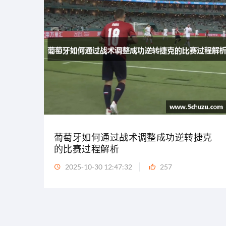
葡萄牙如何通过战术调整成功逆转捷克
的比赛过程解析
2025-10-30 12:47:32
257