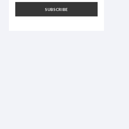
SUBSCRIBE