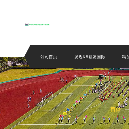
公司首页
发现K8凯发国际
精
首页