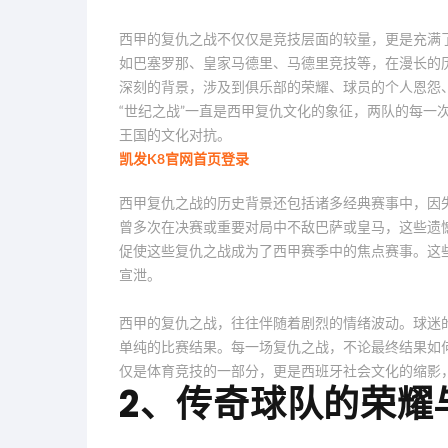
西甲的复仇之战不仅仅是竞技层面的较量，更是充满
如巴塞罗那、皇家马德里、马德里竞技等，在漫长的
深刻的背景，涉及到俱乐部的荣耀、球员的个人恩怨
“世纪之战”一直是西甲复仇文化的象征，两队的每一
王国的文化对抗。
凯发K8官网首页登录
西甲复仇之战的历史背景还包括诸多经典赛事中，因
曾多次在决赛或重要对局中不敌巴萨或皇马，这些遗
促使这些复仇之战成为了西甲赛季中的焦点赛事。这
宣泄。
西甲的复仇之战，往往伴随着剧烈的情绪波动。球迷
单纯的比赛结果。每一场复仇之战，不论最终结果如
仅是体育竞技的一部分，更是西班牙社会文化的缩影
2、传奇球队的荣耀