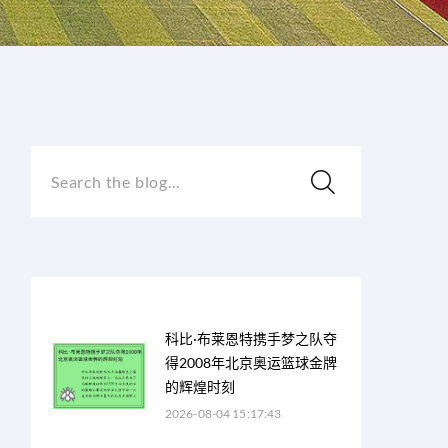
Search the blog...
科比·布莱恩特携手梦之队夺
得2008年北京奥运篮球金牌
的辉煌时刻
2026-08-04 15:17:43