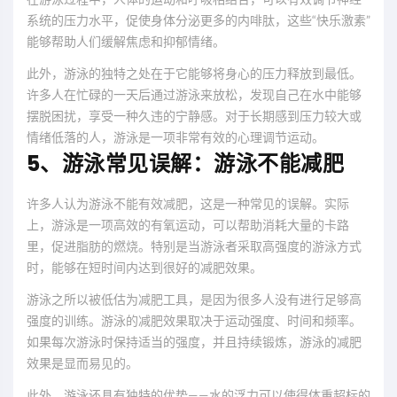
系统的压力水平，促使身体分泌更多的内啡肽，这些“快乐激素”
能够帮助人们缓解焦虑和抑郁情绪。
此外，游泳的独特之处在于它能够将身心的压力释放到最低。
许多人在忙碌的一天后通过游泳来放松，发现自己在水中能够
摆脱困扰，享受一种久违的宁静感。对于长期感到压力较大或
情绪低落的人，游泳是一项非常有效的心理调节运动。
5、游泳常见误解：游泳不能减肥
许多人认为游泳不能有效减肥，这是一种常见的误解。实际
上，游泳是一项高效的有氧运动，可以帮助消耗大量的卡路
里，促进脂肪的燃烧。特别是当游泳者采取高强度的游泳方式
时，能够在短时间内达到很好的减肥效果。
游泳之所以被低估为减肥工具，是因为很多人没有进行足够高
强度的训练。游泳的减肥效果取决于运动强度、时间和频率。
如果每次游泳时保持适当的强度，并且持续锻炼，游泳的减肥
效果是显而易见的。
此外，游泳还具有独特的优势——水的浮力可以使得体重超标的