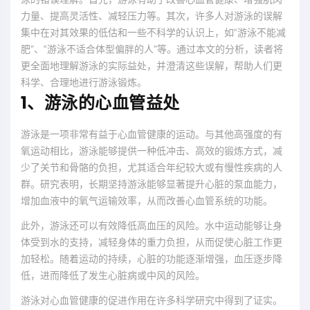
力量、提高灵活性、减轻压力等。其次，许多人对游泳的误解
集中在对其效果的低估和一些不科学的认识上，如“游泳不能减
肥”、“游泳不适合体型偏胖的人”等。通过本文的分析，读者将
更全面地理解游泳的实际益处，并澄清这些误解，帮助人们更
科学、合理地进行游泳锻炼。
1、游泳的心血管益处
游泳是一项非常有益于心血管健康的运动。与其他高强度的有
氧运动相比，游泳能够提供一种低冲击、高效的锻炼方式，减
少了关节和骨骼的负担，尤其适合年纪较大或有慢性疾病的人
群。研究表明，长期坚持游泳能够显著提升心脏的泵血能力，
增加血液中的氧气运输效率，从而改善心血管系统的功能。
此外，游泳还可以有效降低高血压的风险。水中运动能够让身
体受到水的支持，减轻身体的重力负担，从而促使心脏工作更
加轻松。随着运动的持续，心脏的功能逐渐增强，血压逐步降
低，进而降低了发生心脏病或中风的风险。
游泳对心血管健康的促进作用在许多科学研究中得到了证实。