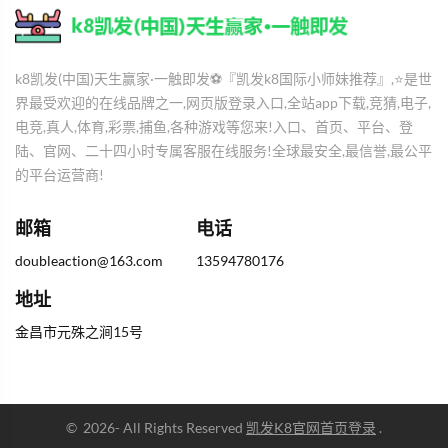
k8凯发(中国)天生赢家·一触即发⚽️『凯发k8国际小师妹推荐』,⭐️是世
界最受欢迎的在线品牌之一,网页版登录入口,全站app下载,竞猜,电子,
电竞,真人,体育,彩票,捕鱼,各种游戏等您来!入口、首页、平台、登
陆、官网、二十四小时专属客服在线服务!全球最安全,最信誉,最公平
的平台运营商!
邮箱
电话
doubleaction@163.com
13594780176
地址
金昌市元殊之涧15号
©
2026
- All Rights Reserved
凯发K8官网首页登录
.