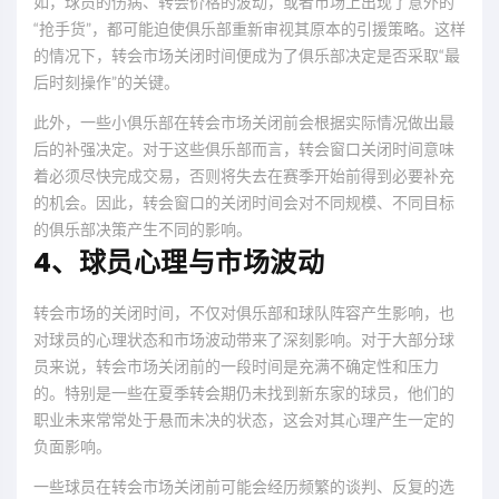
如，球员的伤病、转会价格的波动，或者市场上出现了意外的
“抢手货”，都可能迫使俱乐部重新审视其原本的引援策略。这样
的情况下，转会市场关闭时间便成为了俱乐部决定是否采取“最
后时刻操作”的关键。
此外，一些小俱乐部在转会市场关闭前会根据实际情况做出最
后的补强决定。对于这些俱乐部而言，转会窗口关闭时间意味
着必须尽快完成交易，否则将失去在赛季开始前得到必要补充
的机会。因此，转会窗口的关闭时间会对不同规模、不同目标
的俱乐部决策产生不同的影响。
4、球员心理与市场波动
转会市场的关闭时间，不仅对俱乐部和球队阵容产生影响，也
对球员的心理状态和市场波动带来了深刻影响。对于大部分球
员来说，转会市场关闭前的一段时间是充满不确定性和压力
的。特别是一些在夏季转会期仍未找到新东家的球员，他们的
职业未来常常处于悬而未决的状态，这会对其心理产生一定的
负面影响。
一些球员在转会市场关闭前可能会经历频繁的谈判、反复的选