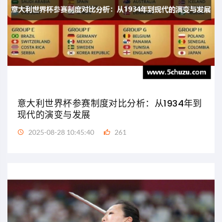
意大利世界杯参赛制度对比分析：从1934年到
现代的演变与发展
2025-08-28 10:45:40
261