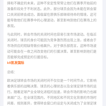
择和不确定的未来，这种不安定性常常让他们在赛季开始前的
准备阶段处于不利状态。此外，部分球员会因为未能在转会窗
口关闭前转会成功，面临留在原俱乐部继续待命的情境，这可
能导致他们在赛季中的心理波动，甚至影响到他们在赛场上的
表现。
与此同时，转会市场的关闭时间也容易引发市场波动。在临近
关闭时，球员的身价可能因为竞争激烈而出现上涨，或者由于
市场供应的短缺导致价格飙升。对于俱乐部而言，这种市场波
动可能会在一夜之间改变他们的引援决策，甚至影响到他们是
否能够完成预定的引援目标。
k8凯发国际
总结：
欧洲足球转会市场的关闭时间不仅仅是一个时间节点，它影响
着俱乐部的战略决策、球员的心理状态以及全球足球市场的运
行。随着足球产业全球化进程的加速，转会市场的影响力也越
来越广泛。在全球范围内，不同地区和不同文化背景的市场时
间差、规则差异，使得转会窗口的设定与关闭成为了全球足球