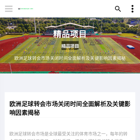
精品项目
首页
欧洲足球转会市场关闭时间全面解析及关键影响因素揭秘
欧洲足球转会市场关闭时间全面解析及关键影
响因素揭秘
欧洲足球转会市场是全球最受关注的体育市场之一，每年的转