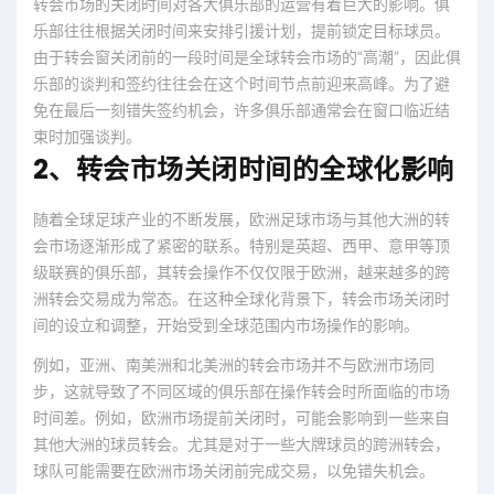
转会市场的关闭时间对各大俱乐部的运营有着巨大的影响。俱
乐部往往根据关闭时间来安排引援计划，提前锁定目标球员。
由于转会窗关闭前的一段时间是全球转会市场的“高潮”，因此俱
乐部的谈判和签约往往会在这个时间节点前迎来高峰。为了避
免在最后一刻错失签约机会，许多俱乐部通常会在窗口临近结
束时加强谈判。
2、转会市场关闭时间的全球化影响
随着全球足球产业的不断发展，欧洲足球市场与其他大洲的转
会市场逐渐形成了紧密的联系。特别是英超、西甲、意甲等顶
级联赛的俱乐部，其转会操作不仅仅限于欧洲，越来越多的跨
洲转会交易成为常态。在这种全球化背景下，转会市场关闭时
间的设立和调整，开始受到全球范围内市场操作的影响。
例如，亚洲、南美洲和北美洲的转会市场并不与欧洲市场同
步，这就导致了不同区域的俱乐部在操作转会时所面临的市场
时间差。例如，欧洲市场提前关闭时，可能会影响到一些来自
其他大洲的球员转会。尤其是对于一些大牌球员的跨洲转会，
球队可能需要在欧洲市场关闭前完成交易，以免错失机会。