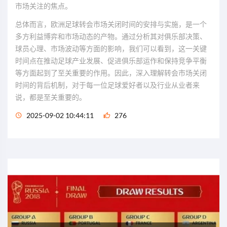
市场关注的焦点。
总体而言，欧洲足球转会市场关闭时间的安排与实施，是一个
多方利益博弈和市场动态的产物。通过分析其对俱乐部决策、
球员心理、市场波动等方面的影响，我们可以看到，这一关键
时间点在推动足球产业发展、促进俱乐部运作和保持竞争平衡
等方面起到了至关重要的作用。因此，深入理解转会市场关闭
时间的背后机制，对于每一位足球爱好者以及行业从业者来
说，都是至关重要的。
2025-09-02 10:44:11
276