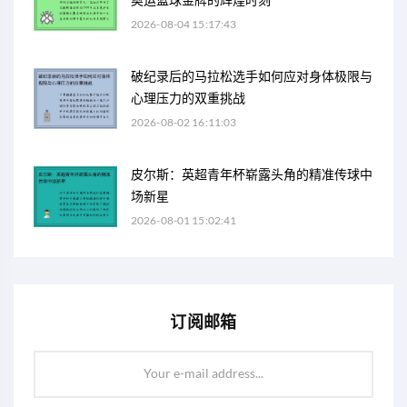
2026-08-04 15:17:43
破纪录后的马拉松选手如何应对身体极限与
心理压力的双重挑战
2026-08-02 16:11:03
皮尔斯：英超青年杯崭露头角的精准传球中
场新星
2026-08-01 15:02:41
订阅邮箱
Your e-mail address...