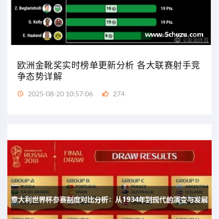
欧洲金靴奖实时榜单更新分析 各大联赛射手竞
争态势详解
2025-08-20 10:57:06
274