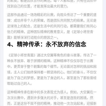
的默契，都是团队合作的典范。每个人都知道，只有在团队中
找到自己的位置，才能发挥出最大的潜力。
这部作品通过一场场精彩的比赛，向观众传达了一个重要的道
理：成功并非个人的荣耀，而是团队共同努力的结果。无论是
足球场上的配合，还是生活中的共同行动，都需要我们有同心
协力的精神。这种团队精神的教育意义，是《足球小将世青
篇》能够深深打动观众的原因之一。
4、精神传承：永不放弃的信念
《足球小将世青篇》通过大空翼等角色的奋斗故事，传达了一
种永不放弃、敢于拼搏的精神。这种精神不仅仅存在于比赛
中，更贯穿于整个剧集的每个细节。无论面对怎样的挑战和困
境，主人公们始终保持着一颗坚持的心。他们的奋斗，不仅仅
是为了自己的梦想，更是为了身边的人，甚至是为了那些曾经
帮助过自己的人。
这种精神传承在剧中的多次表现尤为感人。例如，大空翼在一
次次比赛中，遇到许多强大的对手，甚至是连败的困境。然
而，正是这份不屈不挠的精神，推动他一次次站起来，迎接新