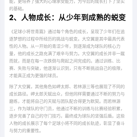
能，更培养了强大的心理承受能力，为今后的成长打下了坚实
的基础。
2、人物成长：从少年到成熟的蜕变
《足球小将世青篇》通过每个角色的成长，呈现了少年们在追
逐梦想的过程中所经历的挑战与蜕变。大空翼是其中最具代表
性的人物。从一开始的青涩少年，到逐渐成为球队的核心力
量，他的成长之路充满了艰辛与努力。大空翼的成长并非一蹴
而就，而是在每一次跌倒与爬起之间完成的。通过训练、比
赛、失败与突破，他逐渐认识到，只有不断挑战自己的极限，
才能真正成为更强的球员。
除了大空翼，其他角色如岬太郎、若林源三等也展现了不同的
成长路径。岬太郎天赋出众，但他同样需要通过不断的努力与
磨练，才能将自己的天赋与团队配合得更为默契。而若林源
三，作为球队的守门员，他通过不断的训练与比赛经验积累，
逐步完善了自己的守门技巧，最终成为球队的坚强后盾。这些
人物的成长展示了每个足球小将不同的成长轨迹，彰显了奋斗
与努力的重要性。