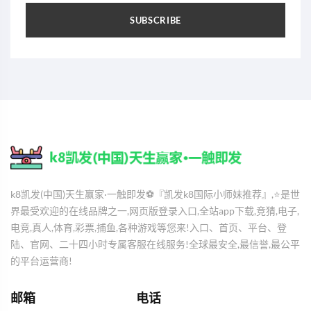
SUBSCRIBE
k8凯发(中国)天生赢家·一触即发⚽️『凯发k8国际小师妹推荐』,⭐️是世
界最受欢迎的在线品牌之一,网页版登录入口,全站app下载,竞猜,电子,
电竞,真人,体育,彩票,捕鱼,各种游戏等您来!入口、首页、平台、登
陆、官网、二十四小时专属客服在线服务!全球最安全,最信誉,最公平
的平台运营商!
邮箱
电话