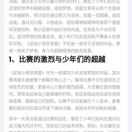
动画。通过主人公大空翼与他的伙伴们，展现了少年们如何在
足球的世界中超越自我，成就梦想。本篇文章将从四个方面进
行详细解析，探讨如何通过努力与坚持，克服一切困难，成就
自我。通过对比赛、人物成长、团队精神和精神传承四个维度
的深度剖析，揭示这部作品的深刻内涵。在热血与汗水的背
后，是对梦想的执着追求，是少年们为实现目标不懈奋斗的真
实写照。《足球小将世青篇》不仅是一部关于足球的作品，更
是一部关于梦想、奋斗与超越极限的励志故事。
1、比赛的激烈与少年们的超越
《足球小将世青篇》作为一部描写少年足球梦想的作品，其比
赛场面无疑是整个剧集的核心之一。每场比赛不仅仅是球员之
间技艺的较量，更是内心力量的激烈碰撞。大空翼在面对强敌
时，常常会迎来自己最艰难的时刻，但这些挑战恰恰成为他突
破极限、磨砺自己的契机。比赛不仅仅是展示个人技术，更重
要的是如何在高压环境下保持冷静，发挥出平时训练的成果。
其中一大亮点是通过比赛的设定，展现了少年们如何在面对比
自己强大的对手时，找到自己的战术优势。例如，大空翼在比