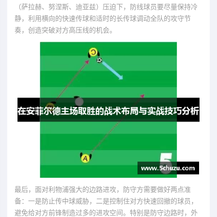
（萨拉赫、努涅斯、迪亚兹）压迫下，防线球员要尽量保持冷
静，利用横向的快速传球和适时的长传球调动全队的攻守节
奏，创造突破对方高压线的机会。
最后，面对利物浦强大的边路进攻，防守方需要做好两点准
备：一是防止传中球威胁，二是控制住对方快速回撤的球员，
避免给对方前锋制造过多的进攻空间。特别是防守边路时，外