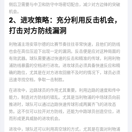
侧后卫需要与中卫和防守中场密切配合，减少对方边锋的突破
机会。
2、进攻策略：充分利用反击机会，
打击对方防线漏洞
利物浦主场安菲尔德的比赛节奏往往非常快速，且他们的防线
也会在高位压迫下出现一定的漏洞。反击便是应对这种局面的
有效武器。球队需要通过快速的反击和精准的传球，利用利物
浦防线暴露的空档进行进攻。进攻球员必须具备快速反应和精
确的跑位，尤其是在对方进攻回撤不及时的情况下，球员必须
迅速寻找空档，争取一击制胜。
在进攻中，边路球员的作用尤其重要。利用边路的速度和传中
能力，制造对方防线的错乱。尤其是当利物浦的中场球员向前
推进时，球队可以通过边路快速传球形成两翼齐飞的进攻态
势。这不仅可以拉开对方防线，还能为中路球员创造空位，进
而形成更具威胁的进攻机会。
进攻中，球队还可以利用高空球的方式，尤其是在面对利物浦