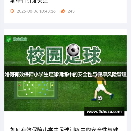
期举行引发关注
2025-08-06 10:43:16
243
如何有效保障小学生足球训练中的安全性与健