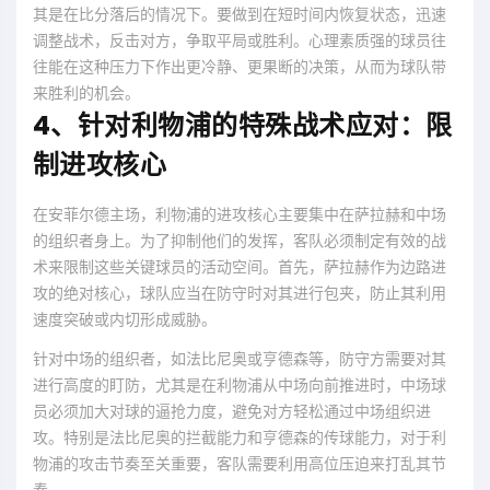
其是在比分落后的情况下。要做到在短时间内恢复状态，迅速
调整战术，反击对方，争取平局或胜利。心理素质强的球员往
往能在这种压力下作出更冷静、更果断的决策，从而为球队带
来胜利的机会。
4、针对利物浦的特殊战术应对：限
制进攻核心
在安菲尔德主场，利物浦的进攻核心主要集中在萨拉赫和中场
的组织者身上。为了抑制他们的发挥，客队必须制定有效的战
术来限制这些关键球员的活动空间。首先，萨拉赫作为边路进
攻的绝对核心，球队应当在防守时对其进行包夹，防止其利用
速度突破或内切形成威胁。
针对中场的组织者，如法比尼奥或亨德森等，防守方需要对其
进行高度的盯防，尤其是在利物浦从中场向前推进时，中场球
员必须加大对球的逼抢力度，避免对方轻松通过中场组织进
攻。特别是法比尼奥的拦截能力和亨德森的传球能力，对于利
物浦的攻击节奏至关重要，客队需要利用高位压迫来打乱其节
奏。