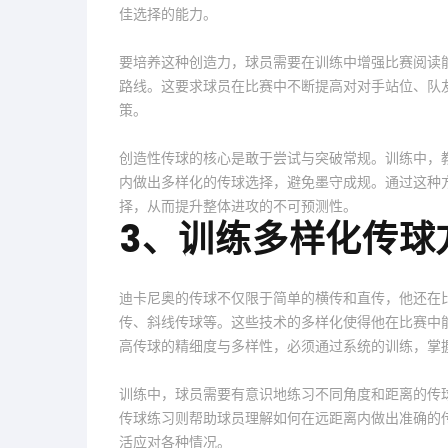
佳选择的能力。
要培养这种创造力，球员需要在训练中增强比赛阅读
路线。这要求球员在比赛中不断提高对对手站位、队
策。
创造性传球的核心是敢于尝试与突破常规。训练中，
内做出多样化的传球选择，避免墨守成规。通过这种
择，从而提升整体进攻的不可预测性。
3、训练多样化传球
迪卡尼奥的传球不仅限于简单的横传和直传，他还在
传、斜线传球等。这些技术的多样化使得他在比赛中
高传球的精细度与多样性，必须通过系统的训练，掌
训练中，球员需要有意识地练习不同角度和距离的传
传球练习则帮助球员理解如何在远距离内做出准确的
活应对各种情况。