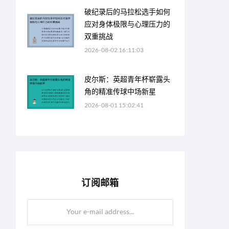
破纪录后的马拉松选手如何
应对身体极限与心理压力的
双重挑战
2026-08-02 16:11:03
皮尔斯：英超青年杯崭露头
角的精准传球中场新星
2026-08-01 15:02:41
订阅邮箱
Your e-mail address...