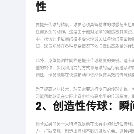
性
要提升传球的精度，球员必须具备精准的球感与出色
任何多余的动作。这是由于他对足球的触感极其敏锐
中，模仿迪卡尼奥的技术要求球员关注与球的亲密接
知，球员能够在各种复杂情况下依旧做出高质量的传
此外，身体协调性同样是提升传球精度的关键。迪卡
他的站位、步伐和用力的方式都与球的运行轨迹紧密
调性，球员能够在快速移动中依然保持高效的传球精
为了提高这些技术，球员需要进行专门的传球训练，
习能帮助球员在实际比赛中维持高水平的传球精度，
2、创造性传球：瞬
迪卡尼奥的另一大特点就是他在比赛中的创造性传球
力，打破常规，制造出意想不到的进攻机会。这种创