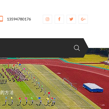
13594780176
性的方法