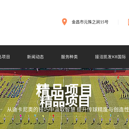
金昌市元殊之涧15号
品项目
新闻动态
服务种类
接洽凯发K8国际
精品项目
从迪卡尼奥的技巧中汲取智慧 提升传球精度与创造