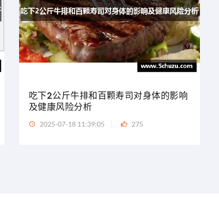
吃下2公斤牛排和百颗寿司对身体的影响
及健康风险分析
2025-07-18 11:39:05
275