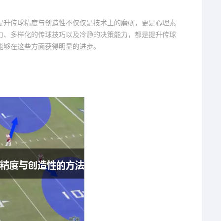
提升传球精度与创造性不仅仅是技术上的磨砺，更是心理素
力、多样化的传球技巧以及冷静的决策能力，都是提升传球
能够在这些方面获得明显的进步。