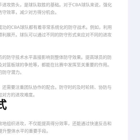
手进攻势头，是球队取胜的基础。对于CBA球队来说，强化
防守效率，减少对方得分机会。
成功的CBA球队都有着非常系统化的防守战术。例如，利用
顺利展开。球队可以通过不同的防守形式来应对不同的进攻
员的防守技术水平直接影响到整体防守效果。提高球员的防
及对篮板球的争抢等，都能在比赛中发挥至关重要的作用。
的防守潜力。
，还需要注重团队协作的配合。防守时的及时轮转、协防与
加对方的进攻难度。
式
效地组织进攻，不仅能提高得分效率，还能通过快速反击和
提升整体水平的重要手段。