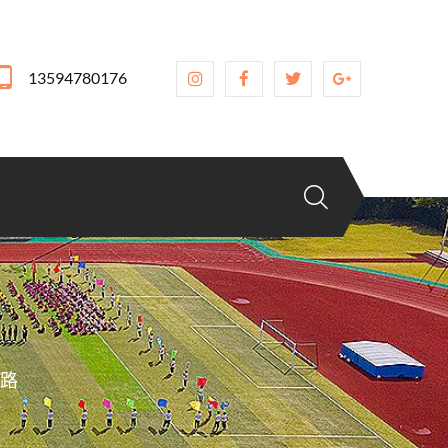
13594780176
思路