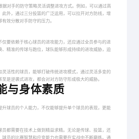
要根据对手的防守策略灵活调整进攻方式。例如，可以通过高
。此外，通过三分投篮的广泛运用，可以拉开对方防线，增
够有效分散对手防守的压力。
不仅要依赖于核心球员的进攻能力，还应通过全员参与的进
换、精准的传球与跑位，球队能够形成持续的进攻威胁，迫
和灵活性的球员，能够打破传统进攻模式，通过灵活多变的
甚至是逆袭式进攻，都会对对方防守形成极大的威胁。
能与身体素质
提升球员的个人能力，不仅能够提升单个球员的表现，更能
球员都需要在技术上做到精益求精。无论是传球、投篮，还
，球员的比赛智慧和应变能力也需要在实战中不断磨练。通