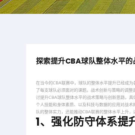
探索提升CBA球队整体水平
在当今的CBA联赛中，球队的整体水平提升已经成
了每支球队必须面对的课题。战术创新与策略的调整
讨提升CBA球队整体水平的战术策略与创新思路，
个人技能和身体素质、以及科技与数据的应用对战术
队的整体实力，还能推动CBA联赛的整体水平上升，
1、强化防守体系提