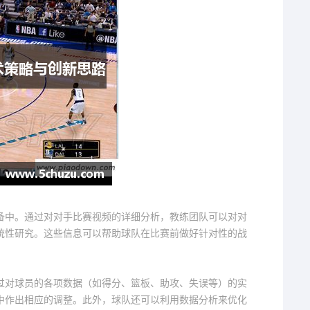
备中。通过对对手比赛视频的详细分析，教练团队可以对对
统性研究。这些信息可以帮助球队在比赛前做好针对性的战
过对球员的各项数据（如得分、篮板、助攻、失误等）的实
中作出相应的调整。此外，球队还可以利用数据分析来优化