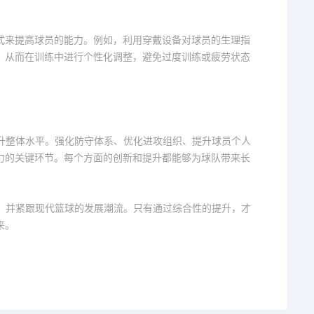
式来提高球员的能力。例如，利用穿戴设备对球员的生理指
，从而在训练中进行个性化调整，避免过度训练或疲劳状态
提升整体水平。强化防守体系、优化进攻组织、提升球员个人
力的关键环节。每个方面的创新和提升都能够为球队带来长
升，并紧跟现代篮球的发展潮流。只有通过综合性的提升，才
来。