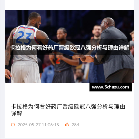
卡拉格为何看好药厂晋级欧冠八强分析与理由
详解
2025-05-27 11:06:15
284