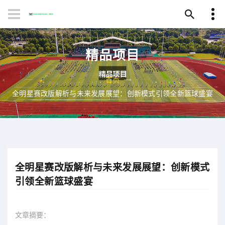
精品项目
首页
全明星赛改版解析与未来发展展望：创新模式引领全新篮球盛宴
全明星赛改版解析与未来发展展望：创新模式
引领全新篮球盛宴
文章摘要：