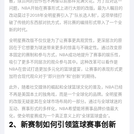
散，球员间的合作也不再像以前那样充满火花。为了应对这一
问题，NBA开始在赛事形式上进行大胆的改版。最为人瞩目的
改动莫过于2018年全明星赛引入了“队长选人制”，这项举措打
破了传统的东西部对抗方式，将比赛的编排形式带入了一个全
新的时代。
全明星赛改版不仅仅是为了让赛事更具观赏性，更深层次的原
因在于它想要为球迷带来更多的惊喜与不确定性。通过改变原
本固定的赛制和参与方式，NBA成功地提升了赛事的娱乐性，
吸引了更多不同层次的观众参与其中。这种改革可以看作是
NBA在尝试打造更加多元化的篮球盛宴，让赛事的表现形式更
加符合现代观众对于“即兴创作”和“创新”的期待。
此外，随着社交媒体的崛起和全球篮球文化的普及，NBA已经
不再是美国本土的独角戏，而是一个全球化的品牌。全明星赛
的改版无疑是其在全球市场布局的一部分。通过与全球球迷的
互动、赛事形式的多样化，NBA希望能将赛事品牌价值最大
化，使全明星赛成为一个真正意义上的“全球篮球盛会”。
2、新赛制如何引领篮球赛事创新