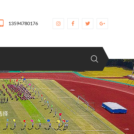
13594780176
选择