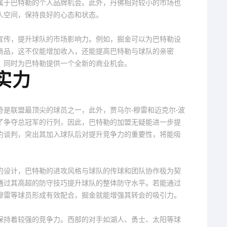
属于巴特勒的个人品牌机会。此外，丹佛相对较小的市场也
人空间，保持良好的心态和状态。
宣传，提升球队的市场影响力。例如，掘金可以为巴特勒设
商品，这不仅能增加收入，还能提高巴特勒与球队的亲密
，同时为巴特勒提供一个全新的商业机会。
实力
是联盟最顶尖的球员之一，此外，贾马尔·穆雷和迈克尔·波
了争夺总冠军的行列，因此，巴特勒的加盟无疑能进一步提
约谈判，突出其加入球队后对提升竞争力的重要性，将能吸
的设计，巴特勒的进攻风格与球队的传球和团队协作极为契
通过其高超的防守技巧提升球队的整体防守水平。若能通过
穆雷等球员形成有效配合，掘金就能增强其转会的吸引力。
保持着较强的竞争力。西部的对手如湖人、勇士、太阳等球