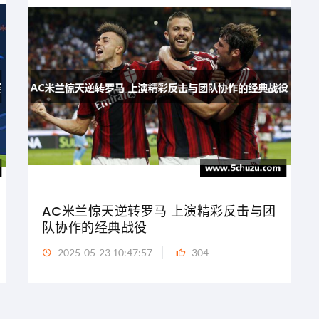
AC米兰惊天逆转罗马 上演精彩反击与团
队协作的经典战役
2025-05-23 10:47:57
304