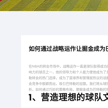
如何通过战略运作让掘金成为
在NBA的转会市场中，战略运作一直是球队取得成功
响力的球员之一，他的领导力和个人能力使他成为了
勒转会的热门选择，成为了篮球界和管理层热议的话
会竞争中脱颖而出，吸引巴特勒的加盟。我们将从球
析，如何通过巧妙的策略布局，使掘金成为巴特勒的
1、营造理想的球队