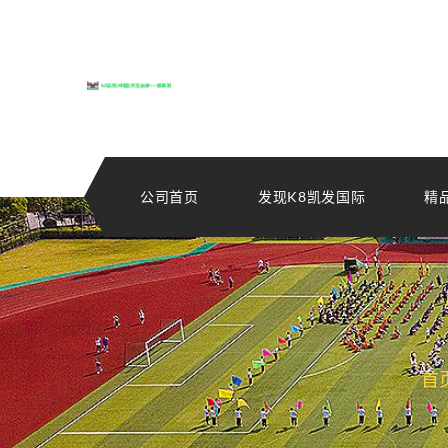
公司首页
发现K8凯发国际
精
首