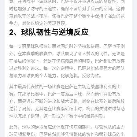
慧。在对阵中下游球队时，巴萨不仅注重进攻端的高效性，同
时也加强了防守的压迫性，确保不留给对手反击的空间。这种
兼顾攻守的战术布局，使得巴萨在整个赛季中保持了强劲的竞
争力，最终以稳定的表现登顶。
2、球队韧性与逆境反应
每一支冠军球队都有过面对困难时的坚持和拼搏，巴萨也不例
外。在本赛季的联赛中，球队展现了令人赞叹的韧性，无论是
在落后的情况下，还是在伤病潮席卷的时刻，巴萨都没有放弃
过对胜利的追求。每一次的逆境中，巴萨总能依靠强大的团队
凝聚力和球员的个人能力，化解危机，反败为胜。
其中最具代表性的一场比赛是巴萨在主场迎战塞维利亚的比
赛。在那场比赛中，巴萨一度落后两球，然而他们并没有放
弃，而是通过不断的进攻和战术调整，最终在比赛的最后阶段
逆转了局势。尤其是在比赛临近结束时，梅西的关键进球帮助
球队完成了逆转，这一刻成为了赛季中的经典时刻。
此外，球队的逆境反应还体现在伤病潮期间。尽管球队的主力
球员频繁受伤，巴萨依然能够凭借整体的协作和替补球员的出