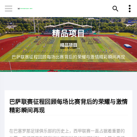
精品项目
首页
巴萨联赛征程回顾每场比赛背后的荣耀与激情精彩瞬间再现
巴萨联赛征程回顾每场比赛背后的荣耀与激情
精彩瞬间再现
在巴塞罗那足球俱乐部的历史上，西甲联赛一直占据着重要的