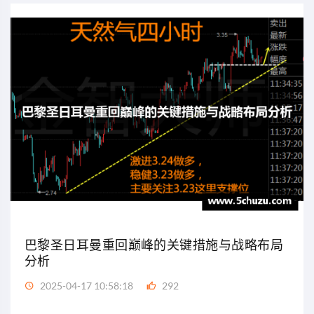
巴黎圣日耳曼重回巅峰的关键措施与战略布局
分析
2025-04-17 10:58:18
292