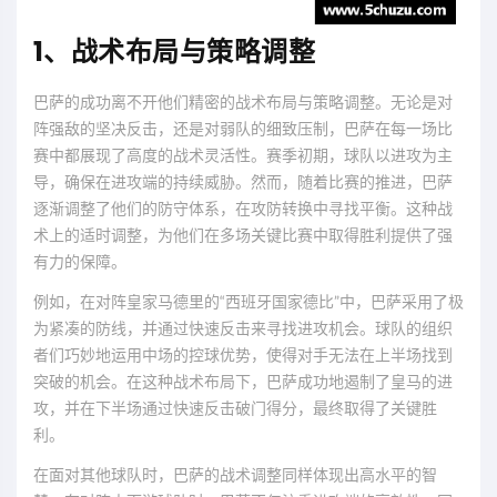
1、战术布局与策略调整
巴萨的成功离不开他们精密的战术布局与策略调整。无论是对
阵强敌的坚决反击，还是对弱队的细致压制，巴萨在每一场比
赛中都展现了高度的战术灵活性。赛季初期，球队以进攻为主
导，确保在进攻端的持续威胁。然而，随着比赛的推进，巴萨
逐渐调整了他们的防守体系，在攻防转换中寻找平衡。这种战
术上的适时调整，为他们在多场关键比赛中取得胜利提供了强
有力的保障。
例如，在对阵皇家马德里的“西班牙国家德比”中，巴萨采用了极
为紧凑的防线，并通过快速反击来寻找进攻机会。球队的组织
者们巧妙地运用中场的控球优势，使得对手无法在上半场找到
突破的机会。在这种战术布局下，巴萨成功地遏制了皇马的进
攻，并在下半场通过快速反击破门得分，最终取得了关键胜
利。
在面对其他球队时，巴萨的战术调整同样体现出高水平的智