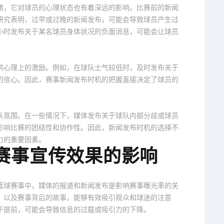
递，它对球员的心理状态也有着深远的影响。比赛前的新闻
研究表明，过早或过晚的新闻发布，可能会导致球员产生过
小时发布关于某名球员身体状况的负面消息，可能会让球员
供心理上的激励。例如，在球队士气较低时，及时发布关于
的信心。因此，赛事新闻发布时机的把握直接决定了球员的
队氛围。在一些情况下，媒体发布关于球队内部分歧或球员
影响比赛的团结性和协作性。因此，新闻发布时机的选择不
力的重要因素。
赛事宣传效果的影响
篮球赛事中，媒体的报道和新闻发布是影响赛事曝光率的关
、以及赛事背后的故事，能够有效吸引观众和球迷的注意
于提前，可能会导致信息的过载或吸引力的下降。