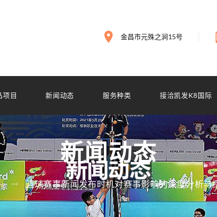
金昌市元殊之涧15号
品项目
新闻动态
服务种类
接洽凯发K8国际
新闻动态
页
篮球赛事新闻发布时机对赛事影响的深度分析与