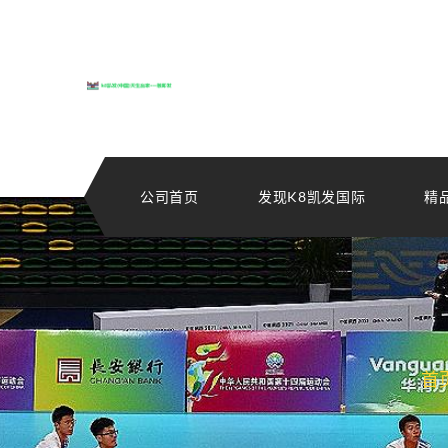
公司首页
发现K8凯发国际
精
首