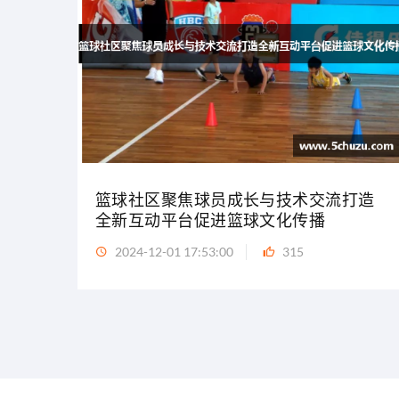
篮球社区聚焦球员成长与技术交流打造
全新互动平台促进篮球文化传播
2024-12-01 17:53:00
315