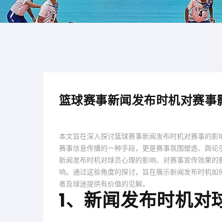
篮球赛事新闻发布时机对赛事
本文旨在深入探讨篮球赛事新闻发布时机对赛事的影
赛事信息传播的一种手段，更是赛事氛围塑造、舆论
新闻发布时机对球员心理的影响、对赛事宣传效果的
响。通过这些角度的探讨，旨在展示新闻发布时机如
者及球迷提供有价值的见解。
1、新闻发布时机对