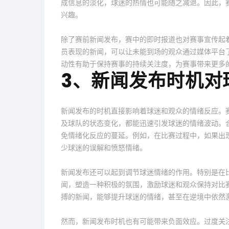
成信息的淡化，球迷的热情也可能随之减退。因此，
兴趣。
除了赛前新闻发布，赛中的即时报道也对赛事宣传起
员表现的新闻，可以让未能到场的观众通过媒体平台
动性有助于保持赛事的持续关注度，为赛事带来更多
3、新闻发布时机对
新闻发布的时机直接影响着球迷和观众的情绪反应。
及球队的状态变化，都能迅速引发球迷的情绪波动。
免情绪化反应的蔓延。例如，在比赛过程中，如果出
少球迷的误解和愤怒情绪。
新闻发布还可以起到调节球迷情绪的作用。特别是在
闻，塑造一种积极的氛围，激励球迷和观众保持对比
搏的新闻，能够提升球迷的情绪，甚至在逆境中依然
然而，新闻发布时机也有可能带来负面效应。过度关