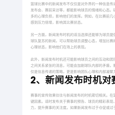
篮球比赛中的新闻发布不仅仅是对外界的一种信息传
发布会、赛前采访等，都能影响球员的情绪和心态。
多的心理负担，影响他们的发挥。例如，在比赛前几
感到压力倍增，影响其比赛状态。
另一方面，新闻发布时机的适当选择还能够为球员提
球队复苏的新闻，可以帮助球员调整心态，增加比赛
心理状态，影响他们在场上的表现。
此外，新闻发布时机还可能影响球员之间的互动和团
之间关系紧张的消息，可能会加剧球队内部的矛盾，
仅是信息传递的策略，更是影响团队心理和内部凝聚
2、新闻发布时机对
赛事的宣传效果往往与新闻发布的时机密切相关。在
键因素。适时发布关于赛事的预告、球员的精彩表现
力，提升赛事的关注度。如果新闻发布过于仓促或过