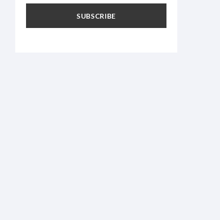
SUBSCRIBE