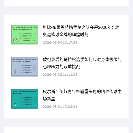
科比·布莱恩特携手梦之队夺得2008年北京
奥运篮球金牌的辉煌时刻
2026-08-04 15:17:43
破纪录后的马拉松选手如何应对身体极限与
心理压力的双重挑战
2026-08-02 16:11:03
皮尔斯：英超青年杯崭露头角的精准传球中
场新星
2026-08-01 15:02:41