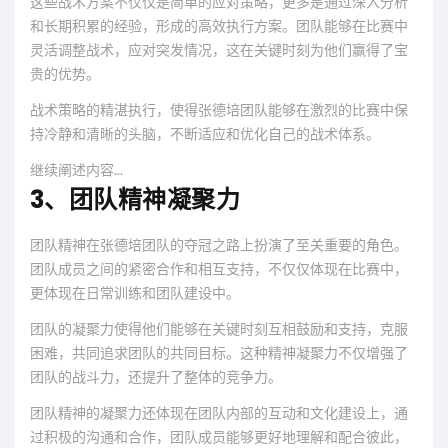
这些战术方案不仅仅是简单的应对策略，更多是通过深入分析
和长期积累的经验，形成的高效执行方案。团队能够在比赛中
灵活调整战术，应对突发情况，这在关键时刻为他们赢得了宝
贵的优势。
战术策略的精湛执行，使得张德培团队能够在激烈的比赛中保
持冷静和清晰的头脑，不断适应和优化自己的战术体系。
继续阐述内容...
3、团队精神凝聚力
团队精神在张德培团队的夺冠之路上扮演了至关重要的角色。
团队成员之间的紧密合作和相互支持，不仅仅体现在比赛中，
更体现在日常训练和团队建设中。
团队的凝聚力使得他们能够在关键时刻互相鼓励和支持，克服
困难，共同追求团队的共同目标。这种精神凝聚力不仅增强了
团队的战斗力，还提升了整体的竞争力。
团队精神的凝聚力还体现在团队内部的互动和文化建设上，通
过积极的沟通和合作，团队成员能够更好地理解和配合彼此，