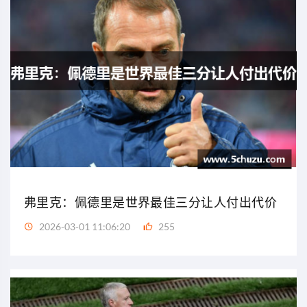
弗里克：佩德里是世界最佳三分让人付出代价
2026-03-01 11:06:20
255