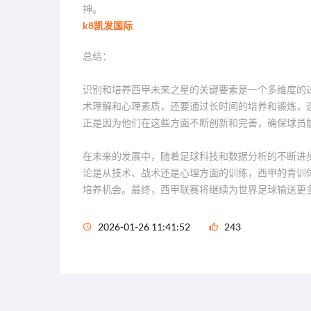
神。
k8凯发国际
总结：
识别和培养西甲未来之星的关键要素是一个多维度的
术理解和心理素质，还要通过长时间的培养和锻炼，
正是因为他们在这些方面不断创新和完善，确保球员
在未来的发展中，随着足球科技和数据分析的不断进
论是从技术、战术还是心理方面的训练，西甲的青训
培养机会。最终，西甲联赛将继续为世界足球输送更
2026-01-26 11:41:52
243