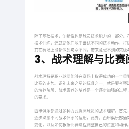
除了基础技术，创新性也是球员技术能力的一部分。
技术训练，还鼓励他们敢于尝试不同的技术动作，打破
其在赛场上能够做到与众不同，带来意想不到的突破
3、战术理解与比赛
战术理解是职业球员能够在赛场上取得成功的一个重
比赛的走势。识别未来之星的标准之一，就是要考察
的培养阶段，战术素养的培养是一个逐步加强的过程
的要求。
西甲俱乐部通过多种方式提高球员的战术理解。首先
逐步熟悉不同战术体系的运用。此外，西甲俱乐部通
变化，以及如何根据比赛进程调整自己的位置和动作