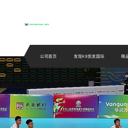
公司首页
发现K8凯发国际
精