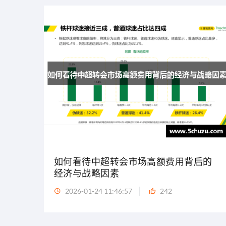
如何看待中超转会市场高额费用背后的
经济与战略因素
2026-01-24 11:46:57
242