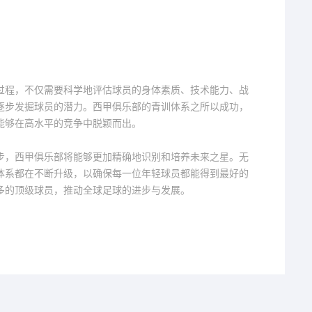
过程，不仅需要科学地评估球员的身体素质、技术能力、战
逐步发掘球员的潜力。西甲俱乐部的青训体系之所以成功，
能够在高水平的竞争中脱颖而出。
步，西甲俱乐部将能够更加精确地识别和培养未来之星。无
体系都在不断升级，以确保每一位年轻球员都能得到最好的
多的顶级球员，推动全球足球的进步与发展。