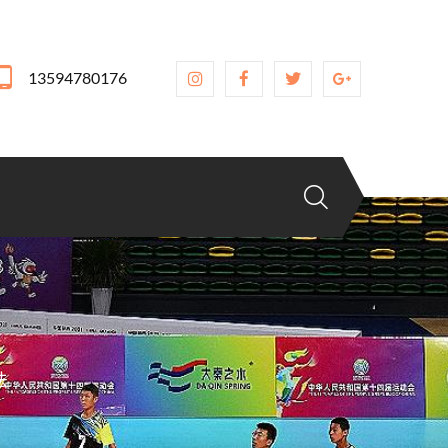
13594780176
法