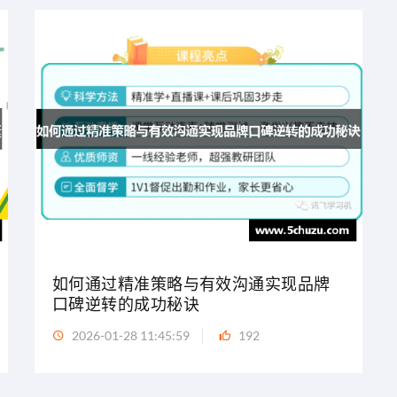
如何通过精准策略与有效沟通实现品牌
口碑逆转的成功秘诀
2026-01-28 11:45:59
192