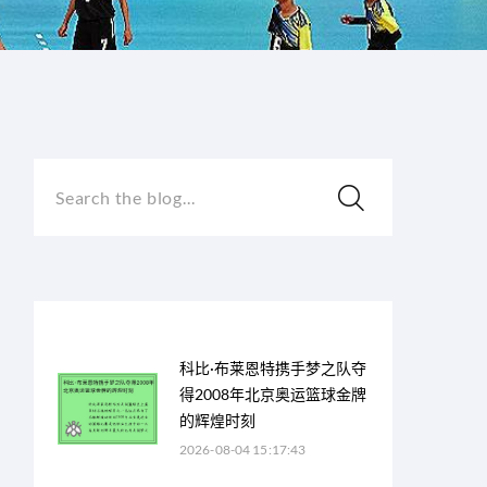
Search the blog...
科比·布莱恩特携手梦之队夺
得2008年北京奥运篮球金牌
的辉煌时刻
2026-08-04 15:17:43