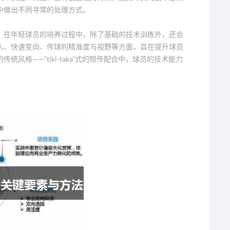
中做出不同寻常的处理方式。
。在年轻球员的培养过程中，除了基础的技术训练外，还会
人、快速变向、传球的精准度与视野等方面，旨在提升球员
风格——“tiki-taka”式的短传配合中，球员的技术能力