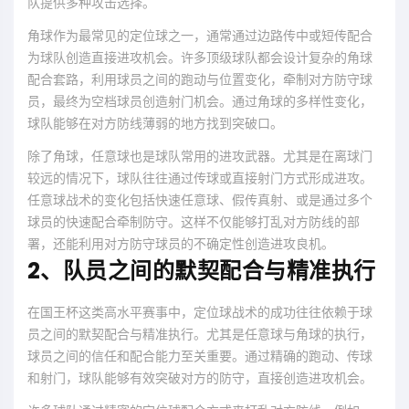
队提供多种攻击选择。
角球作为最常见的定位球之一，通常通过边路传中或短传配合
为球队创造直接进攻机会。许多顶级球队都会设计复杂的角球
配合套路，利用球员之间的跑动与位置变化，牵制对方防守球
员，最终为空档球员创造射门机会。通过角球的多样性变化，
球队能够在对方防线薄弱的地方找到突破口。
除了角球，任意球也是球队常用的进攻武器。尤其是在离球门
较远的情况下，球队往往通过传球或直接射门方式形成进攻。
任意球战术的变化包括快速任意球、假传真射、或是通过多个
球员的快速配合牵制防守。这样不仅能够打乱对方防线的部
署，还能利用对方防守球员的不确定性创造进攻良机。
2、队员之间的默契配合与精准执行
在国王杯这类高水平赛事中，定位球战术的成功往往依赖于球
员之间的默契配合与精准执行。尤其是任意球与角球的执行，
球员之间的信任和配合能力至关重要。通过精确的跑动、传球
和射门，球队能够有效突破对方的防守，直接创造进攻机会。