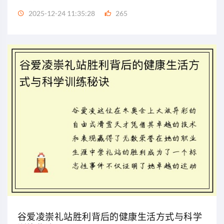
2025-12-24 11:35:28
265
谷爱凌崇礼站胜利背后的健康生活方式与科学