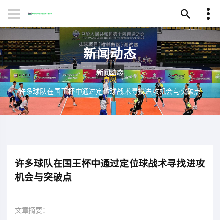
新闻动态
首页
许多球队在国王杯中通过定位球战术寻找进攻机会与突破点
许多球队在国王杯中通过定位球战术寻找进攻
机会与突破点
文章摘要：