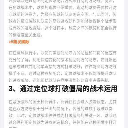
许多球队通过精密的定位球配合方式来打乱对方防线。例如，
在角球战术中，球员的跑位非常重要。跑动的球员需要拉开防
守球员的注意力，为接应传球的队友创造空间。与此同时，传
球者的精准传球和队员的高效进攻动作则能够使得整个战术形
成有效的进攻威胁。这个过程中，球员之间的默契和配合执行
的精准度至关重要。
k8凯发国际
在任意球执行中，队员们需要对防守方的站位和门将的反应有
充分的了解，利用快速变化的战术扰乱对方的防守。若能够迅
速形成进攻并用简单直接的方式打破防线，往往能令对方防线
措手不及。通过这种默契配合，定位球战术不仅能够提升球队
的进攻威胁，还能帮助球队在竞争激烈的比赛中占得先机。
3、通过定位球打破僵局的战术运用
在紧张激烈的国王杯比赛中，比赛往往会进入胶着状态，尤其
是在双方防守都十分严密的情况下，传统的进攻手段难以奏
效。此时，定位球战术往往成为打破僵局的关键一环。球队通
过合理利用定位球为进攻创造机会，往往能在这种困境中打开