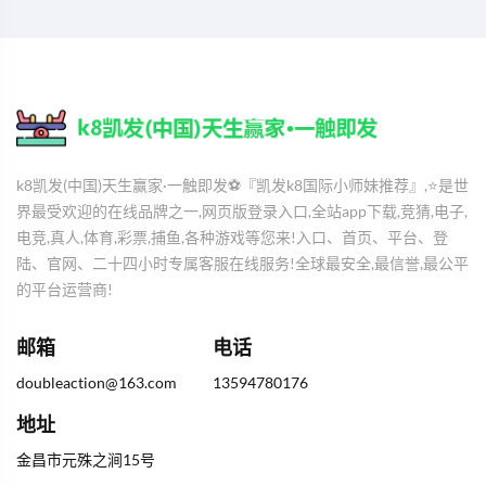
k8凯发(中国)天生赢家·一触即发⚽️『凯发k8国际小师妹推荐』,⭐️是世
界最受欢迎的在线品牌之一,网页版登录入口,全站app下载,竞猜,电子,
电竞,真人,体育,彩票,捕鱼,各种游戏等您来!入口、首页、平台、登
陆、官网、二十四小时专属客服在线服务!全球最安全,最信誉,最公平
的平台运营商!
邮箱
电话
doubleaction@163.com
13594780176
地址
金昌市元殊之涧15号