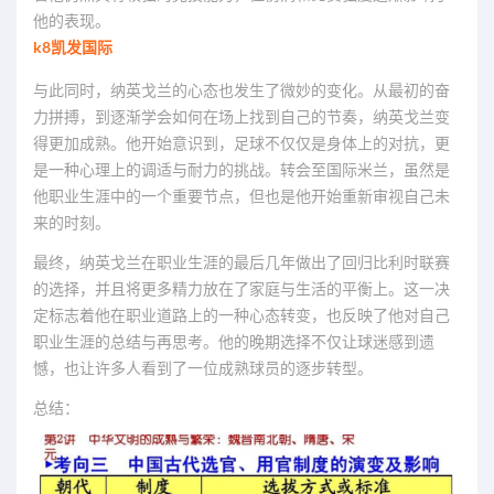
他的表现。
k8凯发国际
与此同时，纳英戈兰的心态也发生了微妙的变化。从最初的奋
力拼搏，到逐渐学会如何在场上找到自己的节奏，纳英戈兰变
得更加成熟。他开始意识到，足球不仅仅是身体上的对抗，更
是一种心理上的调适与耐力的挑战。转会至国际米兰，虽然是
他职业生涯中的一个重要节点，但也是他开始重新审视自己未
来的时刻。
最终，纳英戈兰在职业生涯的最后几年做出了回归比利时联赛
的选择，并且将更多精力放在了家庭与生活的平衡上。这一决
定标志着他在职业道路上的一种心态转变，也反映了他对自己
职业生涯的总结与再思考。他的晚期选择不仅让球迷感到遗
憾，也让许多人看到了一位成熟球员的逐步转型。
总结：