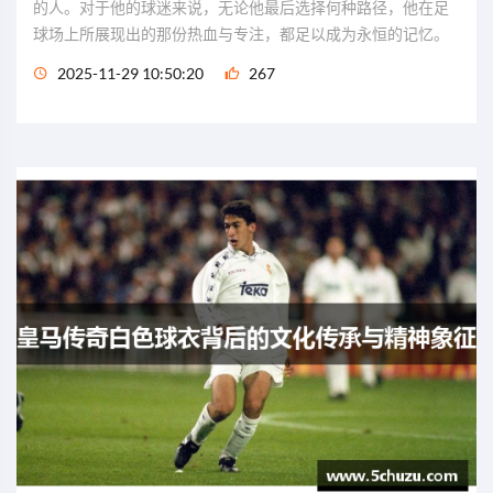
的人。对于他的球迷来说，无论他最后选择何种路径，他在足
球场上所展现出的那份热血与专注，都足以成为永恒的记忆。
2025-11-29 10:50:20
267