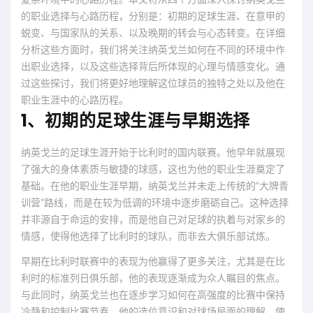
的职业选择与心路历程，分别是：初期的足球生涯、在意甲的
蜕变、与国家队的关系、以及晚期的转会与心态转变。在详细
分析这些方面时，我们将关注纳英戈兰如何在不同的环境中作
出职业选择，以及这些选择背后所体现的心理与情感变化。通
过这些探讨，我们将更好地理解这位球员的独特之处以及他在
职业生涯中的心路历程。
1、初期的足球生涯与早期选择
纳英戈兰的足球生涯开始于比利时的国内联赛。他早年就展现
了强大的身体素质与敏捷的球感，这也为他的职业生涯奠定了
基础。在他的职业生涯早期，纳英戈兰并未走上传统的“大牌青
训营”路线，而是在较为低调的环境中逐步磨砺自己。这种选择
并非源自于命运的安排，而是他自己对足球的执着与对家乡的
情感，使得他选择了比利时的球队，而非去大俱乐部试炼。
早期在比利时联赛中的表现为他赢得了更多关注，尤其是在比
利时的标准列日俱乐部，他的表现逐渐成为众人瞩目的焦点。
与此同时，纳英戈兰也在逐步学习如何在高强度的比赛中保持
冷静和控制比赛节奏。他的选位意识和对球场局面的理解，使