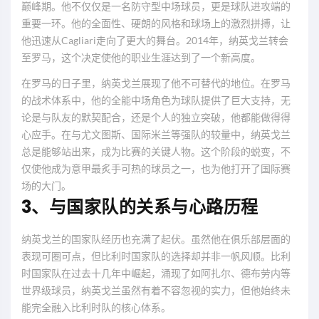
巅峰期。他不仅仅是一名防守型中场球员，更是球队进攻端的
重要一环。他的全面性、硬朗的风格和球场上的激烈拼搏，让
他迅速从Cagliari走向了更大的舞台。2014年，纳英戈兰转会
至罗马，这个决定使他的职业生涯达到了一个新高度。
在罗马的日子里，纳英戈兰展现了他不可替代的地位。在罗马
的战术体系中，他的全能中场角色为球队提供了巨大支持，无
论是与队友的默契配合，还是个人的独立突破，他都能做得得
心应手。在与尤文图斯、国际米兰等强队的较量中，纳英戈兰
总是能够站出来，成为比赛的关键人物。这个阶段的蜕变，不
仅使他成为意甲最炙手可热的球员之一，也为他打开了国际赛
场的大门。
3、与国家队的关系与心路历程
纳英戈兰的国家队经历也充满了起伏。虽然他在俱乐部层面的
表现可圈可点，但比利时国家队的选择却并非一帆风顺。比利
时国家队在过去十几年中崛起，涌现了如阿扎尔、德布劳内等
世界级球员，纳英戈兰虽然有着不容忽视的实力，但他始终未
能完全融入比利时队的核心体系。