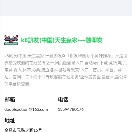
k8凯发(中国)天生赢家·一触即发⚽️『凯发k8国际小师妹推荐』,⭐️是世
界最受欢迎的在线品牌之一,网页版登录入口,全站app下载,竞猜,电子,
电竞,真人,体育,彩票,捕鱼,各种游戏等您来!入口、首页、平台、登
陆、官网、二十四小时专属客服在线服务!全球最安全,最信誉,最公平
的平台运营商!
邮箱
电话
doubleaction@163.com
13594780176
地址
金昌市元殊之涧15号