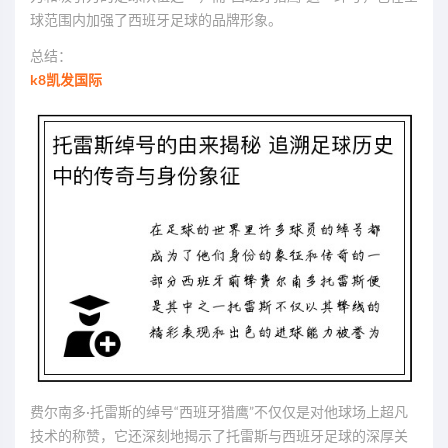
球范围内加强了西班牙足球的品牌形象。
总结：
k8凯发国际
费尔南多·托雷斯的绰号“西班牙猎鹰”不仅仅是对他球场上超凡
技术的称赞，它还深刻地揭示了托雷斯与西班牙足球的深厚关