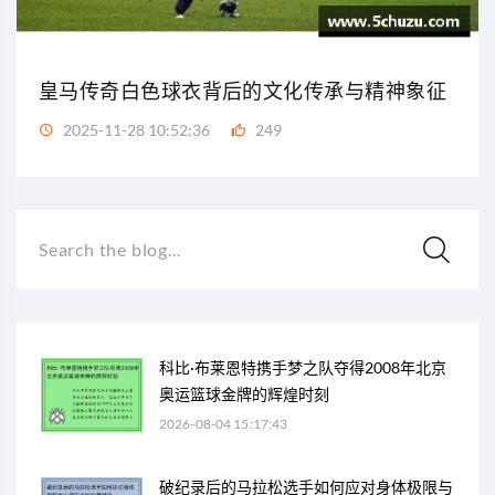
皇马传奇白色球衣背后的文化传承与精神象征
2025-11-28 10:52:36
249
Search the blog...
科比·布莱恩特携手梦之队夺得2008年北京
奥运篮球金牌的辉煌时刻
2026-08-04 15:17:43
破纪录后的马拉松选手如何应对身体极限与