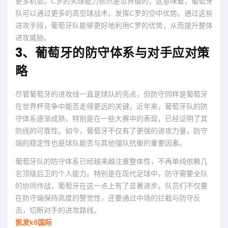
更多机会。C罗的头球能力依然是世界级的，这意味着，葡萄牙
队可以通过更多的高空球战术，发挥C罗的空中优势。通过这些
进攻手段，葡萄牙队能够更好地利用C罗的优势，从而提升整体
进攻威胁。
3、葡萄牙的防守体系与对手应对策
略
尽管葡萄牙的进攻线一直是球队的亮点，但防守同样是葡萄牙
在世界杯竞争中能否走得更远的关键。近年来，葡萄牙队的防
守体系逐渐成熟，特别是在一些大赛中的表现，已经证明了其
防线的可靠性。如今，葡萄牙不仅有了更强的进攻力量，防守
端的稳定性也是球队能否与其他强队抗衡的重要因素。
葡萄牙队的防守体系已经越来越注重整体性，不再单纯依赖几
名顶级后卫的个人能力。特别是在现代足球中，防守需要全队
的协同作战，葡萄牙在这一点上有了显著进步。队员们不仅要
在防守端保持高度的警觉性，还要通过中场的拦截与防守反
击，切断对手的进攻路线。
凯发k8国际