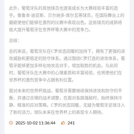
此外，葡萄牙队的其他球员也逐渐成长为大赛经验丰富的选
手。像鲁本·迪亚斯、贝尔纳多·席尔瓦等球员，在国际舞台上的
磨砺使他们能够在激烈的比赛中表现出色。这些球员的成熟将
极大提升葡萄牙在世界杯等大赛中的竞争力。
总结：
总的来说，葡萄牙队在C罗状态回暖的加持下，拥有了更强的进
攻威胁和更稳定的防守体系。通过围绕C罗打造的进攻体系，葡
萄牙能够更加多样化地攻击对手，增加取胜的机会。与此同
时，葡萄牙队在大赛中的心理素质和丰富经验，也将使他们在
世界杯的激烈竞争中占据有利位置。
面对未来的世界杯挑战，葡萄牙需要继续保持进攻和防守的平
衡，并通过合理的战术调整，在面对各路强敌时，始终保持冷
静、精准的应对策略。C罗的状态回暖，无疑为葡萄牙足球注入
了新的活力，球队未来在世界杯上的表现令人期待。
2025-10-02 11:36:44
241