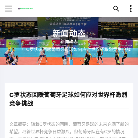
新闻动态
首页
C罗状态回暖葡萄牙足球如何应对世界杯激烈竞争挑战
C罗状态回暖葡萄牙足球如何应对世界杯激烈
竞争挑战
文章摘要：随着C罗状态的回暖，葡萄牙足球的未来充满了新的
希望。尽管世界杯竞争日益激烈，但葡萄牙队在有C罗的情况