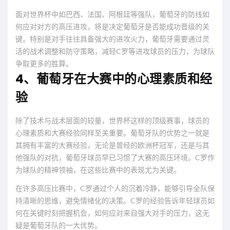
面对世界杯中如巴西、法国、阿根廷等强队，葡萄牙的防线如
何应对对方的高压进攻，将是决定葡萄牙是否能成功晋级的关
键。特别是对手往往具备强大的进攻火力，葡萄牙需要通过灵
活的战术调整和防守策略，减轻C罗等进攻球员的压力，为球队
争取更多的胜算。
4、葡萄牙在大赛中的心理素质和经
验
除了技术与战术层面的较量，世界杯这样的顶级赛事，球员的
心理素质和大赛经验同样至关重要。葡萄牙队的优势之一就是
其拥有丰富的大赛经验，无论是曾经的欧洲杯冠军，还是与其
他强队的对抗，葡萄牙球员早已习惯了大赛的高压环境。C罗作
为球队的精神领袖，在这些比赛中的表现尤为关键。
在许多高压比赛中，C罗通过个人的沉着冷静，能够引导全队保
持清晰的思维，避免情绪化的决策。C罗的经验告诉年轻球员如
何在关键时刻把握机会，如何应对来自强大对手的压力，这无
疑是葡萄牙队的一大优势。