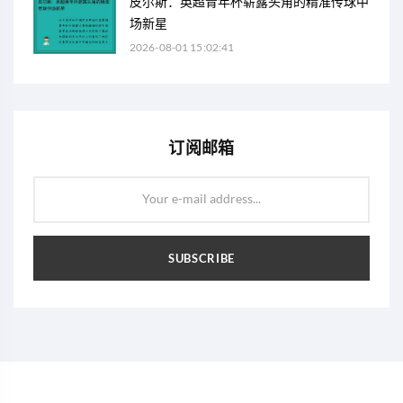
皮尔斯：英超青年杯崭露头角的精准传球中
场新星
2026-08-01 15:02:41
订阅邮箱
Your e-mail address...
SUBSCRIBE