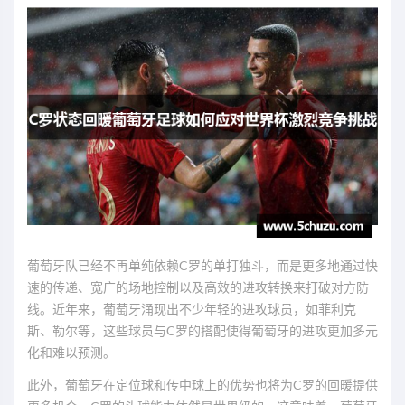
葡萄牙队已经不再单纯依赖C罗的单打独斗，而是更多地通过快
速的传递、宽广的场地控制以及高效的进攻转换来打破对方防
线。近年来，葡萄牙涌现出不少年轻的进攻球员，如菲利克
斯、勒尔等，这些球员与C罗的搭配使得葡萄牙的进攻更加多元
化和难以预测。
此外，葡萄牙在定位球和传中球上的优势也将为C罗的回暖提供