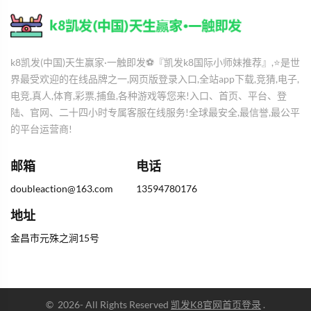
k8凯发(中国)天生赢家·一触即发⚽️『凯发k8国际小师妹推荐』,⭐️是世
界最受欢迎的在线品牌之一,网页版登录入口,全站app下载,竞猜,电子,
电竞,真人,体育,彩票,捕鱼,各种游戏等您来!入口、首页、平台、登
陆、官网、二十四小时专属客服在线服务!全球最安全,最信誉,最公平
的平台运营商!
邮箱
电话
doubleaction@163.com
13594780176
地址
金昌市元殊之涧15号
©
2026
- All Rights Reserved
凯发K8官网首页登录
.