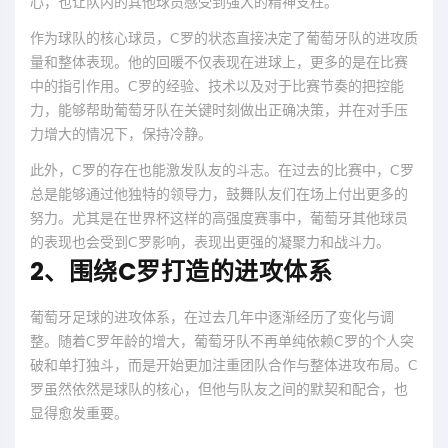
心，也让队内的其他球员感受到强大的精神支柱。
作为球队的核心球员，C罗的状态直接决定了葡萄牙队的进攻质
量和整体表现。他的回暖不仅表现在进球上，更多的是在比赛
中的指引作用。C罗的经验、技术以及对于比赛节奏的把控能
力，能够帮助葡萄牙队在关键时刻做出正确决策，并在对手压
力增大的情况下，保持冷静。
此外，C罗的存在也能激发队友的斗志。在过去的比赛中，C罗
总是能够通过他独特的领导力，鼓舞队友们在场上付出更多的
努力。尤其是在世界杯这样的高强度赛事中，葡萄牙其他球员
的表现也会受到C罗影响，表现出更强的凝聚力和战斗力。
2、围绕C罗打造的进攻体系
葡萄牙足球的进攻体系，在过去几年中逐渐经历了变化与调
整。随着C罗年龄的增大，葡萄牙队不再单纯依赖C罗的个人突
破和单打独斗，而是开始更加注重团队合作与整体进攻布局。C
罗虽然依然是球队的核心，但他与队友之间的默契和配合，也
显得愈发重要。