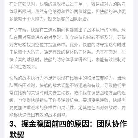
在对阵强队时，快船的进攻模式过于单一，容易被对方的防守
体系所限制。虽然有伦纳德和乔治两位球星，但快船的进攻更
多依赖于个人能力，缺乏足够的团队配合。
在防守端，快船在三连败期间也暴露出了战术执行的问题。球
队在面对高效进攻的对手时，防守站位和轮转不够及时，导致
对方轻松找到空位并投篮命中。此外，快船的防守策略有时过
于依赖个人防守，缺乏有效的整体防守体系。尤其在面对一些
快节奏的球队时，快船的防守体系显得迟钝，未能有效限制对
手的进攻效率。
快船的战术执行力不足还表现在比赛中的临场应变能力。当球
队面临困难时，快船的战术调整不够迅速和有效，导致他们常
常在比赛的关键时刻失去主动权。教练组在调整战略方面的迟
缓，也使得快船错失了许多逆转机会。要想避免连败，快船需
要更加注重战术的多样性和灵活性，尤其是在面对强敌时，要
能够快速做出有效的战术调整。
3、掘金稳固前四的原因：团队协作
默契