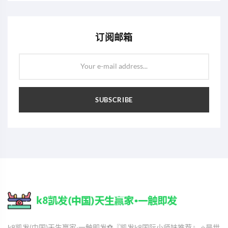
订阅邮箱
Your e-mail address...
SUBSCRIBE
k8凯发(中国)天生赢家·一触即发⚽️『凯发k8国际小师妹推荐』,⭐️是世