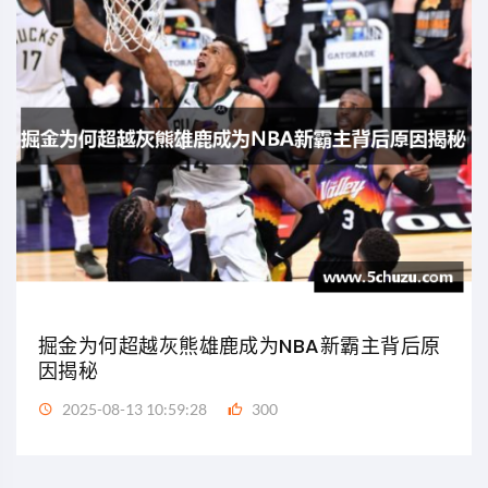
掘金为何超越灰熊雄鹿成为NBA新霸主背后原
因揭秘
2025-08-13 10:59:28
300