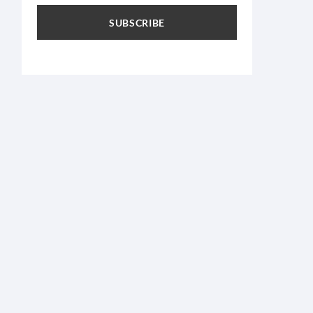
SUBSCRIBE