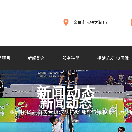
金昌市元殊之涧15号
品项目
新闻动态
服务种类
接洽凯发K8国际
新闻动态
亚洲杯16强首次晋级球队揭晓 哪些国家队创造历史