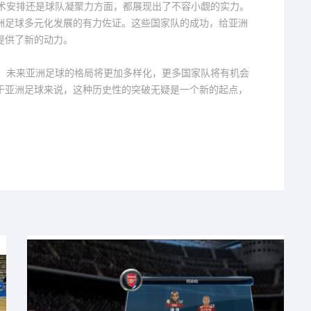
战术安排还是球队凝聚力方面，都展现出了不容小觑的实力。
洲足球多元化发展的有力佐证。这些国家队的成功，给亚洲
提供了新的动力。
见，未来亚洲足球的格局将更加多样化，更多国家队将有机会
于亚洲足球来说，这种历史性的突破无疑是一个新的起点，