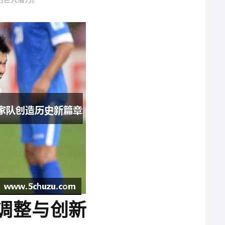
调整与创新