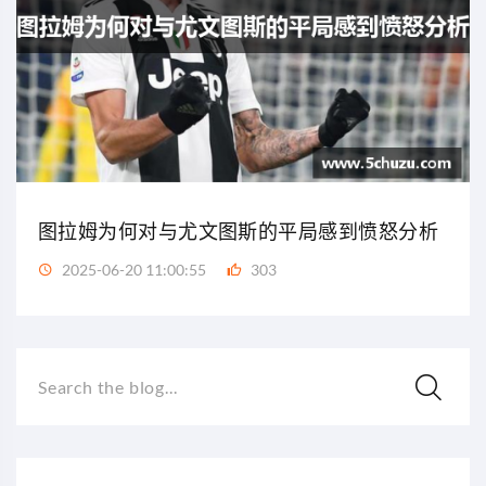
图拉姆为何对与尤文图斯的平局感到愤怒分析
2025-06-20 11:00:55
303
Search the blog...