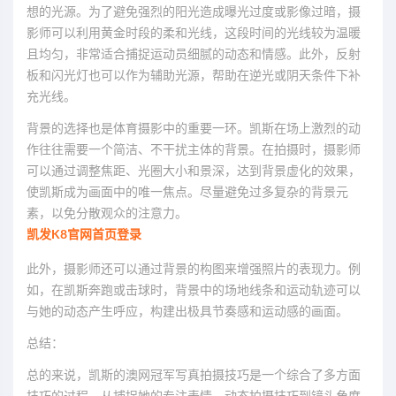
想的光源。为了避免强烈的阳光造成曝光过度或影像过暗，摄
影师可以利用黄金时段的柔和光线，这段时间的光线较为温暖
且均匀，非常适合捕捉运动员细腻的动态和情感。此外，反射
板和闪光灯也可以作为辅助光源，帮助在逆光或阴天条件下补
充光线。
背景的选择也是体育摄影中的重要一环。凯斯在场上激烈的动
作往往需要一个简洁、不干扰主体的背景。在拍摄时，摄影师
可以通过调整焦距、光圈大小和景深，达到背景虚化的效果，
使凯斯成为画面中的唯一焦点。尽量避免过多复杂的背景元
素，以免分散观众的注意力。
凯发K8官网首页登录
此外，摄影师还可以通过背景的构图来增强照片的表现力。例
如，在凯斯奔跑或击球时，背景中的场地线条和运动轨迹可以
与她的动态产生呼应，构建出极具节奏感和运动感的画面。
总结：
总的来说，凯斯的澳网冠军写真拍摄技巧是一个综合了多方面
技巧的过程。从捕捉她的专注表情、动态拍摄技巧到镜头角度