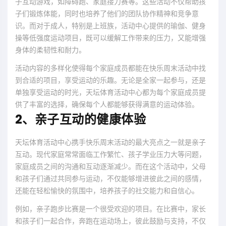
子互动游戏，如障碍跑、家庭接力赛等。这些活动不仅帮助孩
子们锻炼体能，同时也培养了他们的团队协作精神和竞争意
识。而对于成人，特别是上班族，活动中心提供的瑜伽、健身
操等低强度运动项目，既可以缓解工作带来的压力，又能增强
身体的柔韧性和耐力。
活动内容的多样化使得每个家庭成员都能在快乐周末活动中找
到合适的项目，享受运动的乐趣。无论是全家一起参与，还是
单独享受运动的时光，天坛体育活动中心都为每个家庭成员提
供了丰富的选择，确保每个人都能够获得满意的运动体验。
2、亲子互动的健康体验
天坛体育活动中心携手快乐周末活动的最大亮点之一就是亲子
互动。现代家庭常常面临工作繁忙、孩子学业压力大等问题，
家庭成员之间的沟通和互动逐渐减少。而在这个活动中，父母
和孩子们通过共同参与运动，不仅能够增进彼此之间的感情，
还能在轻松愉快的氛围中，培养孩子的社交能力和自信心。
例如，亲子跑步比赛是一个很受欢迎的项目。在比赛中，家长
和孩子们一起合作，奔跑在运动场上，彼此鼓励与支持，不仅