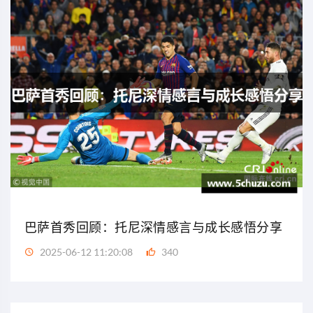
巴萨首秀回顾：托尼深情感言与成长感悟分享
2025-06-12 11:20:08
340