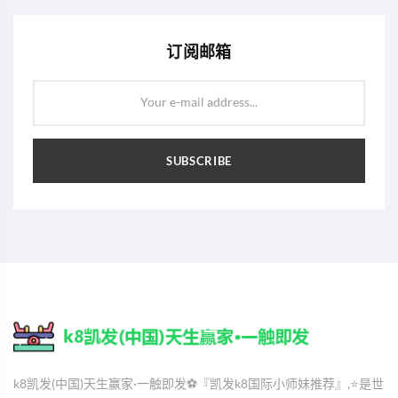
订阅邮箱
Your e-mail address...
SUBSCRIBE
k8凯发(中国)天生赢家·一触即发⚽️『凯发k8国际小师妹推荐』,⭐️是世