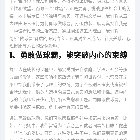
了符合外界的标准和期望，不得不戴上伪装，隐藏自己的真实
个性和欲望。而做一个“球霸”，正是要勇于挑战那些社会上的伪
装，敢于展示自己的独特与真实。在这篇文章中，我们将从五
大理由深入探讨为何勇敢做球霸，打破伪装、展现真实自我是
一种值得推崇的生活态度。通过阐述这五大理由，我们将一一
剖析“做球霸”背后的深刻含义，及其对个人成长、社交关系、心
理健康等方面的深远影响。
1、勇敢做球霸，能突破内心的束缚
每个人在成长的过程中，都会受到来自家庭、学校、社会等多
方面的影响，这些影响不仅塑造了我们的世界观，也常常在无
形中给我们带来了心理上的束缚。为了不被别人指责或者被社
会所边缘化，很多人选择隐藏自己真实的想法和个性。这种内
心的自我压抑往往让我们陷入焦虑和困惑。而勇敢做球霸，正
是要打破这种束缚，勇于展示真实的自我。
通过勇敢做球霸，我们可以摆脱那些社会规范带来的束缚。比
如，在职场中，我们常常为了迎合上司或者同事的口味而做出
一些违心的妥协。可是，这种妥协并不会让我们感到真正的满