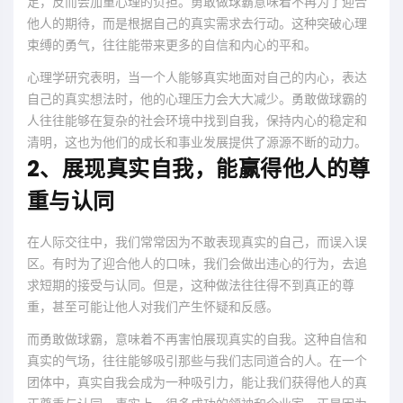
足，反而会加重心理的负担。勇敢做球霸意味着不再为了迎合
他人的期待，而是根据自己的真实需求去行动。这种突破心理
束缚的勇气，往往能带来更多的自信和内心的平和。
心理学研究表明，当一个人能够真实地面对自己的内心，表达
自己的真实想法时，他的心理压力会大大减少。勇敢做球霸的
人往往能够在复杂的社会环境中找到自我，保持内心的稳定和
清明，这也为他们的成长和事业发展提供了源源不断的动力。
2、展现真实自我，能赢得他人的尊
重与认同
在人际交往中，我们常常因为不敢表现真实的自己，而误入误
区。有时为了迎合他人的口味，我们会做出违心的行为，去追
求短期的接受与认同。但是，这种做法往往得不到真正的尊
重，甚至可能让他人对我们产生怀疑和反感。
而勇敢做球霸，意味着不再害怕展现真实的自我。这种自信和
真实的气场，往往能够吸引那些与我们志同道合的人。在一个
团体中，真实自我会成为一种吸引力，能让我们获得他人的真