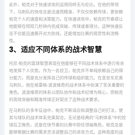
此外，帕克对于快速进攻的运用同样无与伦比。在他的带领
下，马刺队的快攻总是迅速而精准，不仅仅依赖传球，更依赖
帕克个人的速度和决策能力。在快速进攻中，帕克的节奏感让
他能够在短短几秒钟内完成突破、传球或者得分，这种快速反
击不仅能迅速撕开对方防线，还能增加比赛的观赏性和流畅
性。
3、适应不同体系的战术智慧
托尼·帕克的篮球智慧表现在他能够在不同战术体系中游刃有余
地发挥个人优势。作为一名控卫，帕克并不单纯依赖自己的得
分能力，而是充分发挥自己的传球和组织能力。在圣安东尼奥
马刺队，他在格雷格·波波维奇的战术体系中扮演了至关重要的
角色。波波维奇的体系以团队协作和战术纪律为核心，而帕克
的高效突破和精准传球正好契合了这种战术要求。
在马刺队的多年征战中，帕克不断适应和调整自己的打法，使
其与球队的战术体系完美契合。无论是经典的“马刺体系”中的控
球后卫角色，还是在快节奏的比赛中担任领袖角色，帕克总是
能够根据比赛的需求灵活调整自己的进攻方式。这种高度的战