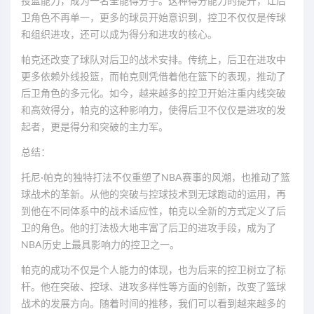
投篮能力，成为一名全能得分手。这种得分能力的提升，让后
卫角色不再单一，更多的球员开始意识到，控卫不仅仅是传球
和组织进攻，还可以成为得分和进攻的核心。
帕克还改变了球队对后卫的战术安排。传统上，后卫在进攻中
更多依赖外线投篮，而帕克则凭借着他在篮下的表现，推动了
后卫角色的多元化。如今，越来越多的控卫开始注重内线突破
和高效得分，帕克的这种影响力，使得后卫不仅仅是进攻的发
起者，更是得分和突破的主力军。
总结：
托尼·帕克的独特打法不仅重塑了NBA赛事的风潮，也推动了篮
球战术的革新。从他的突破与控球技术到无球跑动的运用，再
到他在不同体系中的战术适应性，帕克以全新的方式定义了后
卫的角色。他的打法极大地丰富了后卫的进攻手段，成为了
NBA历史上最具影响力的控卫之一。
帕克的成功不仅是个人能力的体现，也为后来的控卫树立了标
杆。他在突破、控球、进攻多样性等方面的创新，改变了篮球
战术的发展方向。随着时间的推移，我们可以看到越来越多的