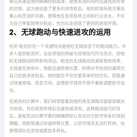
够在高速运球时精确控制篮球，避免失误的同时迅速找到传球
的空隙，这为他创造了更多的进攻机会。他的控球风格注重低
重心和灵活的手腕，使得他在急停急转之间如行云流水，不仅
为自己争取到得分机会，也为队友创造了更好的进攻环境。
2、无球跑动与快速进攻的运用
托尼·帕克的另一个关键特点是他在无球状态下的跑动能力。许
多人提到帕克时，总会将他的突破与控球技巧作为亮点，但他
的无球跑动同样影响深远。帕克的无球跑动充满智慧和效率，
尤其是在快攻中，他能迅速转换位置，利用对手防线的漏洞为
自己创造进攻机会。他的跑位不仅仅是简单的找空位，而是通
过快速穿插、改变方向，迫使防守球员不得不重新调整防守站
位。
在帕克的比赛中，我们经常能看到他利用无球跑动直接穿越对
方防线，并在接到传球后迅速完成进攻。这种跑动技巧的背
后，是帕克对比赛节奏的精确把控以及对对方防守体系的深刻
理解。他能够通过快速转移位置，让防守球员无法盯死他，也
使得球队在进攻端更加多样化。