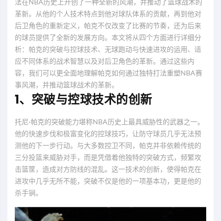
法在NBA历史上开创了一种全新的风潮，并推动了篮球战术的
革新。从他的个人技术特点到他对球队体系的贡献，再到他对
后卫角色的重新定义，帕克不仅改变了比赛的节奏，还为后来
的球员提供了全新的发展方向。本文将从四个方面进行详细分
析：帕克的突破与控球技术、无球跑动与快速进攻的运用、适
应不同体系的战术智慧以及对后卫角色的革新。通过这些内
容，我们可以更全面地理解帕克如何通过独特打法重塑NBA赛
事风潮，并推动篮球战术的革新。
1、突破与控球技术的创新
托尼·帕克的突破能力堪称NBA历史上最具威胁性的武器之一。
他的快速步伐和极富变化的控球技巧，让防守球员几乎无法预
测他的下一步行动。与大多数控卫不同，帕克并非依赖传统的
三分投篮来威胁对手，而是凭借着他独特的突破方式，频繁攻
击篮筐，造成对方防线的混乱。这一技术的创新，使得帕克在
进攻中几乎无所不能，突破不仅是他的一项基本功，更是他的
杀手锏。