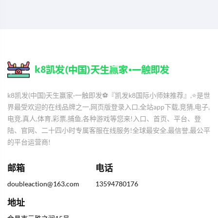
k8凯发(中国)天生赢家·一触即发⚽️『凯发k8国际小师妹推荐』,⭐️是世
界最受欢迎的在线品牌之一,网页版登录入口,全站app下载,竞猜,电子,
电竞,真人,体育,彩票,捕鱼,各种游戏等您来!入口、首页、平台、登
陆、官网、二十四小时专属客服在线服务!全球最安全,最信誉,最公平
的平台运营商!
邮箱
电话
doubleaction@163.com
13594780176
地址